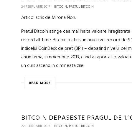
,
24 FEBRUARIE 2017
BITCOIN
PRETUL BITCOIN
Articol scris de Mirona Noru
Pretul Bitcoin atinge cea mai inalta valoare inregistrata 
record all-time. Bitcoin a atins un nou nivel record de $ 
indicelui CoinDesk de pret (BPI) – depasind nivelul cel ma
ani in urma, in noiembrie 2013, cand a raportat o valoar
un curs ascend in dimineata zilei
READ MORE
BITCOIN DEPASESTE PRAGUL DE 1.1
,
22 FEBRUARIE 2017
BITCOIN
PRETUL BITCOIN