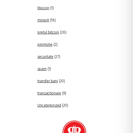
litecoin
(1)
minerit
(18)
pretul bitcoin
(28)
promotie
(2)
securitate
(27)
spam
(1)
transfer bani
(20)
tranzactionare
(9)
Uncategorized
(20)