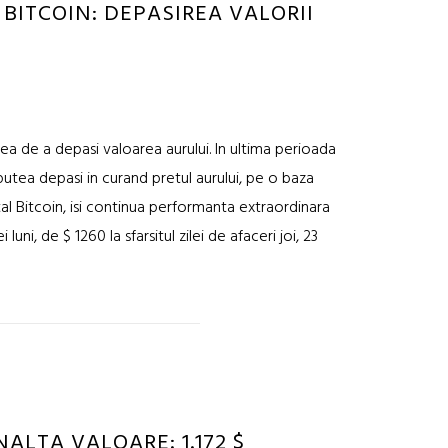
ITCOIN: DEPASIREA VALORII
 de a depasi valoarea aurului. In ultima perioada
 putea depasi in curand pretul aurului, pe o baza
tal Bitcoin, isi continua performanta extraordinara
luni, de $ 1260 la sfarsitul zilei de afaceri joi, 23
ALTA VALOARE: 1.172 $