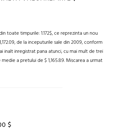
din toate timpurile: 1.172$, ce reprezinta un nou
1,172.09, de la inceputurile sale din 2009, conform
i inalt inregistrat pana atunci, cu mai mult de trei
e medie a pretului de $ 1,165.89. Miscarea a urmat
00 $