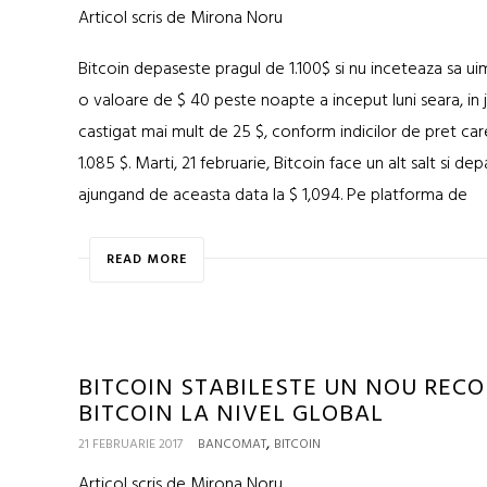
Articol scris de Mirona Noru
Bitcoin depaseste pragul de 1.100$ si nu inceteaza sa ui
o valoare de $ 40 peste noapte a inceput luni seara, in 
castigat mai mult de 25 $, conform indicilor de pret care
1.085 $. Marti, 21 februarie, Bitcoin face un alt salt si 
ajungand de aceasta data la $ 1,094. Pe platforma de
READ MORE
BITCOIN STABILESTE UN NOU RECOR
BITCOIN LA NIVEL GLOBAL
,
21 FEBRUARIE 2017
BANCOMAT
BITCOIN
Articol scris de Mirona Noru