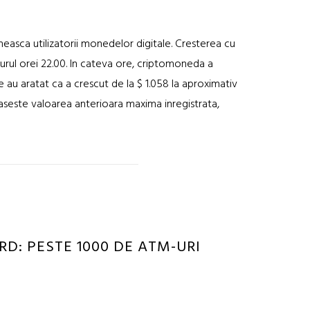
measca utilizatorii monedelor digitale. Cresterea cu
jurul orei 22.00. In cateva ore, criptomoneda a
 au aratat ca a crescut de la $ 1.058 la aproximativ
depaseste valoarea anterioara maxima inregistrata,
D: PESTE 1000 DE ATM-URI