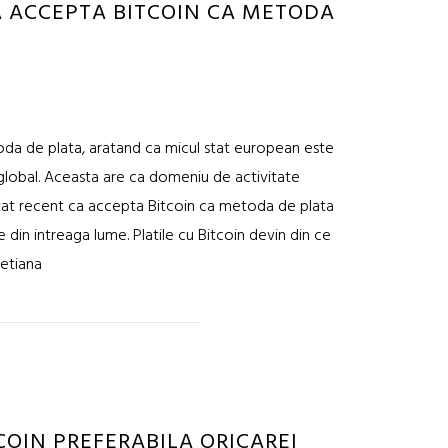
A ACCEPTA BITCOIN CA METODA
oda de plata, aratand ca micul stat european este
l global. Aceasta are ca domeniu de activitate
untat recent ca accepta Bitcoin ca metoda de plata
e din intreaga lume. Platile cu Bitcoin devin din ce
vetiana
COIN PREFERABILA ORICAREI