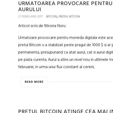
URMATOAREA PROVOCARE PENTRU B
AURULUI
,
27 FEBRUARIE 2017
BITCOIN
PRETUL BITCOIN
Articol scris de Mirona Noru
Urmatoare provocare pentru moneda digitala este aceea
pretul Bitcoin s-a stabilizat peste pragul de 1000 $ si ar
permanenta, presupunand ca atat aurul, cat si aurul digi
pe piata curenta. Aurul a atins un nivel nou in ultimele trei 
februarie, in urma unui flux constant al cererii,
READ MORE
PRETUL BITCOIN ATINGE CEA MAI IN