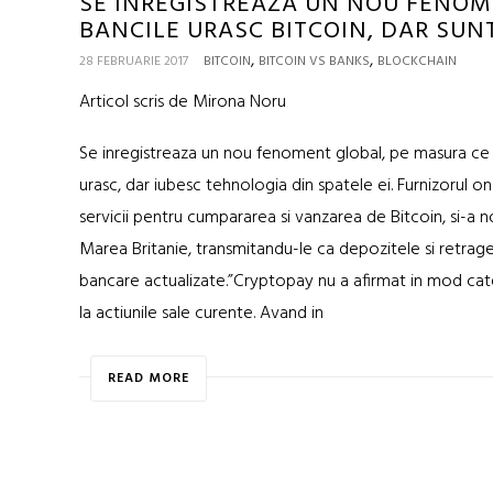
SE INREGISTREAZA UN NOU FENOM
BANCILE URASC BITCOIN, DAR SUN
,
,
28 FEBRUARIE 2017
BITCOIN
BITCOIN VS BANKS
BLOCKCHAIN
Articol scris de Mirona Noru
Se inregistreaza un nou fenoment global, pe masura ce 
urasc, dar iubesc tehnologia din spatele ei. Furnizorul 
servicii pentru cumpararea si vanzarea de Bitcoin, si-a no
Marea Britanie, transmitandu-le ca depozitele si retrageril
bancare actualizate.”Cryptopay nu a afirmat in mod cate
la actiunile sale curente. Avand in
READ MORE