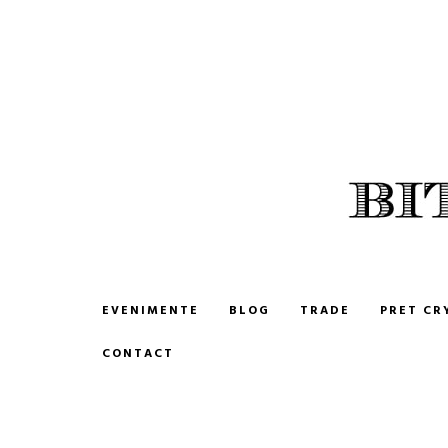
BITCOIN ROMANIA
CUMPARA SI VINDE BITCOIN
EVENIMENTE
BLOG
TRADE
PRET CR
CONTACT