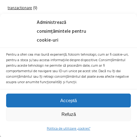
tranzactionare
(9)
Uncategorized
(20)
Administrează
consimțămintele pentru
cookie-uri
Pentru a oferi cea mai bună experiență, folosim tehnologii, cum ar fi cookie-uri,
pentru a stoca și/sau accesa informațiile despre dispozitive. Consimțământul
pentru aceste tehnologii ne permite să procesăm date, cum ar fi
comportamentul de navigare sau ID-uri unice pe acest site. Dacă nu îți dai
TRANZACTIONEAZA
consimțământul sau îți retragi consimțământul dat poate avea afecte negative
asupra unor anumite funcționalități și funcții.
Acceptă
Refuză
© 2026 BITCOIN ROMANIA |
POLITICA COOKIES
|
POLITICA DE
CONFIDENTIALITATE
|
DECLARAȚIE DE ACCESIBILITATE
|
BTR EXCHANGE
Politica de utilizare „cookies”
SRL