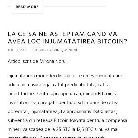
READ MORE
LA CE SA NE ASTEPTAM CAND VA
AVEA LOC INJUMATATIREA BITCOIN?
,
,
11 IULIE 2016
BITCOIN
HALVING
MINERIT
Articol scris de Mirona Noru
Injumatatirea monedei digitale este un eveniment care
aduce in masura egala atat predictibilitate, cat si
incertitudine. Pentru aproape un an, minerii Bitcoin si
investitorii s-au pregatit pentru o schimbare de retea
poreclita „ injumatatirea„. La aproximativ 18:00 astazi,
subventia din reteaua Bitcoin folosita pentru a compensa
minerii va scadea de la 25 BTC la 12,5 BTC si nu va mai