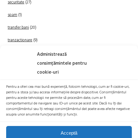
securitate
(27)
spam
(1)
transfer bani
(20)
tranzactionare
(9)
Uncategorized
(20)
Administrează
consimțămintele pentru
cookie-uri
Pentru a oferi cea mai bună experiență, folosim tehnologii, cum ar fi cookie-uri,
pentru a stoca și/sau accesa informațiile despre dispozitive. Consimțământul
pentru aceste tehnologii ne permite să procesăm date, cum ar fi
comportamentul de navigare sau ID-uri unice pe acest site. Dacă nu îți dai
TRANZACTIONEAZA
consimțământul sau îți retragi consimțământul dat poate avea afecte negative
asupra unor anumite funcționalități și funcții.
Acceptă