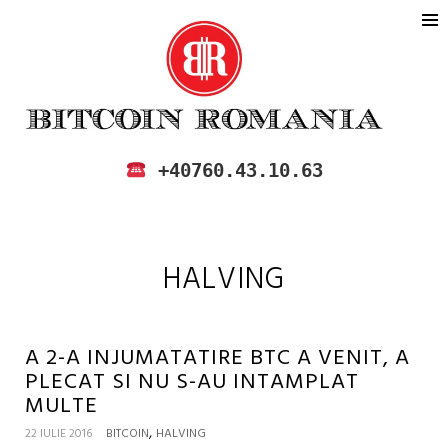
BITCOIN ROMANIA
CUMPARA SI VINDE BITCOIN IN
+40760.43.10.63
ROMANIA
HALVING
A 2-A INJUMATATIRE BTC A VENIT, A
PLECAT SI NU S-AU INTAMPLAT
MULTE
,
22 IULIE 2016
BITCOIN
HALVING