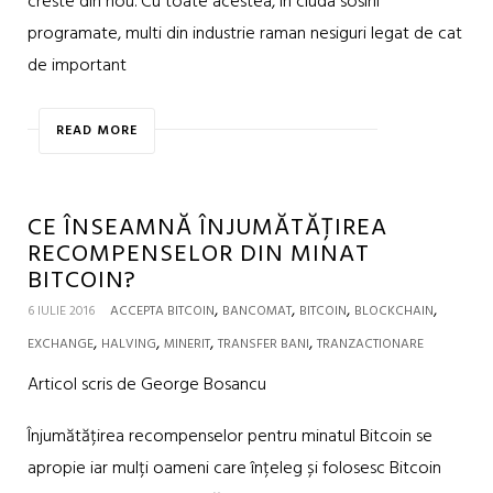
creste din nou. Cu toate acestea, in ciuda sosirii
programate, multi din industrie raman nesiguri legat de cat
de important
READ MORE
CE ÎNSEAMNĂ ÎNJUMĂTĂȚIREA
RECOMPENSELOR DIN MINAT
BITCOIN?
,
,
,
,
6 IULIE 2016
ACCEPTA BITCOIN
BANCOMAT
BITCOIN
BLOCKCHAIN
,
,
,
,
EXCHANGE
HALVING
MINERIT
TRANSFER BANI
TRANZACTIONARE
Articol scris de George Bosancu
Înjumătățirea recompenselor pentru minatul Bitcoin se
apropie iar mulți oameni care înțeleg și folosesc Bitcoin