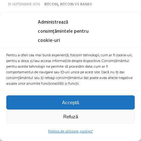
,
16 SEPTEMBRIE 2016
BITCOIN
BITCOIN VS BANKS
Articol scris de Mirona Noru
Administrează
Kenneth Rogoff, fost economist-sef al Fondului Monetar
consimțămintele pentru
International si profesor la Harvard, actual lider mondial in
cookie-uri
domeniul economic, discuta despre scopul banilor in
Pentru a oferi cea mai bună experiență, folosim tehnologii, cum ar fi cookie-uri,
numerar si impactul negativ asupra economiei pe care
pentru a stoca și/sau accesa informațiile despre dispozitive. Consimțământul
acestia il au. Conform cartii sale publicate recent
pentru aceste tehnologii ne permite să procesăm date, cum ar fi
comportamentul de navigare sau ID-uri unice pe acest site. Dacă nu îți dai
„Blestemul Banilor Cash”, la o conferinta de presa
consimțământul sau îți retragi consimțământul dat poate avea afecte negative
asupra unor anumite funcționalități și funcții.
organizata la inceputul acestei luni, Rogoff a stabilit doi
factori majori care se afla in spatele motivatiei lui de a
Acceptă
pune capat utilizarii banilor in numerar: prezenta puternica
in economia subterana si incapacitatea
Refuză
Politica de utilizare „cookies”
READ MORE