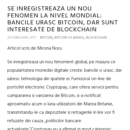
SE INREGISTREAZA UN NOU
FENOMEN LA NIVEL MONDIAL:
BANCILE URASC BITCOIN, DAR SUNT
INTERESATE DE BLOCKCHAIN
,
,
28 FEBRUARIE 2017
BITCOIN
BITCOIN VS BANKS
BLOCKCHAIN
Articol scris de Mirona Noru
Se inregistreaza un nou fenoment global, pe masura ce
popularitatea monedei digitale creste: bancile o urasc, dar
iubesc tehnologia din spatele ei. Furnizorul on-line de
portofel electronic Cryptopay, care ofera servicii pentru
cumpararea si vanzarea de Bitcoin, si-a notificat
aproximativ acum o luna utilizatorii din Marea Britanie,
transmitandu-le ca depozitele si retragerile in lire vor fi
refuzate din cauza „politicilor bancare
actualizate.”Cryptopay nu a afirmat in mod categoric