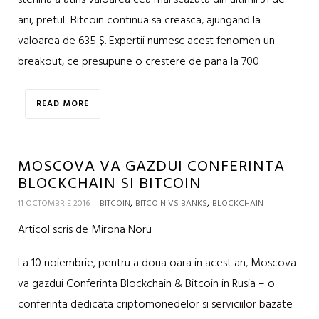
sterlina a atins valoarea cea mai scazuta din ultimii 31 de
ani, pretul Bitcoin continua sa creasca, ajungand la
valoarea de 635 $. Expertii numesc acest fenomen un
breakout, ce presupune o crestere de pana la 700
READ MORE
MOSCOVA VA GAZDUI CONFERINTA
BLOCKCHAIN SI BITCOIN
,
,
11 OCTOMBRIE 2016
BITCOIN
BITCOIN VS BANKS
BLOCKCHAIN
Articol scris de Mirona Noru
La 10 noiembrie, pentru a doua oara in acest an, Moscova
va gazdui Conferinta Blockchain & Bitcoin in Rusia – o
conferinta dedicata criptomonedelor si serviciilor bazate