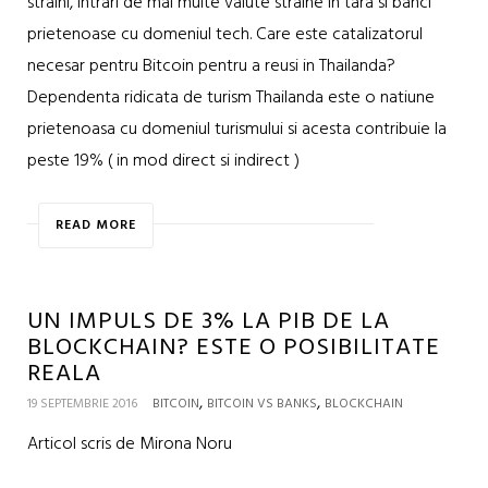
straini, intrari de mai multe valute straine in tara si banci
prietenoase cu domeniul tech. Care este catalizatorul
necesar pentru Bitcoin pentru a reusi in Thailanda?
Dependenta ridicata de turism Thailanda este o natiune
prietenoasa cu domeniul turismului si acesta contribuie la
peste 19% ( in mod direct si indirect )
READ MORE
UN IMPULS DE 3% LA PIB DE LA
BLOCKCHAIN? ESTE O POSIBILITATE
REALA
,
,
19 SEPTEMBRIE 2016
BITCOIN
BITCOIN VS BANKS
BLOCKCHAIN
Articol scris de Mirona Noru