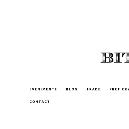
BITCOIN ROMANIA
CUMPARA SI VINDE BITCOIN
EVENIMENTE
BLOG
TRADE
PRET CR
CONTACT