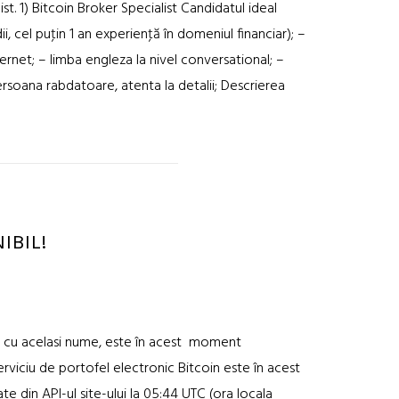
t. 1) Bitcoin Broker Specialist Candidatul ideal
ii, cel puţin 1 an experienţă în domeniul financiar); –
nternet; – limba engleza la nivel conversational; –
rsoana rabdatoare, atenta la detalii; Descrierea
IBIL!
nic cu acelasi nume, este în acest moment
erviciu de portofel electronic Bitcoin este în acest
 din API-ul site-ului la 05:44 UTC (ora locala