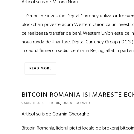
Articol scris de Mirona Noru
Grupul de investitie Digital Currency utilizator frecven
blockchain priveste acum Western Union ca un investito
ce realizeaza transfer de bani, Western Union este cel m
noua runda de finantare. Digital Currency Group ( DCG 
in cadrul firmei cu sediul central in Beijing, aflat in part
READ MORE
BITCOIN ROMANIA ISI MARESTE EC
,
9 MARTIE 2016
BITCOIN
UNCATEGORIZED
Articol scris de Cosmin Gheorghe
Bitcoin Romania, liderul pietei locale de brokeraj bitcoi