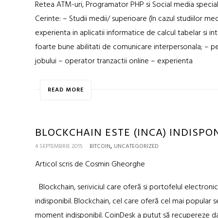
Retea ATM-uri, Programator PHP si Social media specialis
Cerinte: – Studii medii/ superioare (în cazul studiilor med
experienta in aplicatii informatice de calcul tabelar si i
foarte bune abilitati de comunicare interpersonala; – pe
jobului – operator tranzactii online – experienta
READ MORE
BLOCKCHAIN ESTE (INCA) INDISPON
,
4 SEPTEMBRIE 2015
BITCOIN
UNCATEGORIZED
Articol scris de Cosmin Gheorghe
Blockchain, seriviciul care oferă si portofelul electro
indisponibil. Blockchain, cel care oferă cel mai popular s
moment indisponibil. CoinDesk a putut să recupereze date