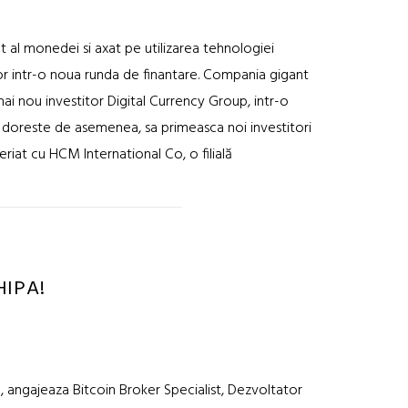
t al monedei si axat pe utilizarea tehnologiei
r intr-o noua runda de finantare. Compania gigant
ai nou investitor Digital Currency Group, intr-o
) doreste de asemenea, sa primeasca noi investitori
eneriat cu HCM International Co, o filială
HIPA!
n, angajeaza Bitcoin Broker Specialist, Dezvoltator