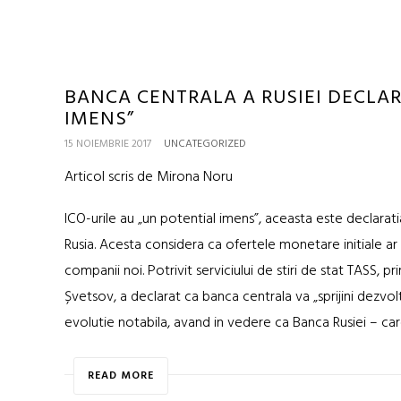
BANCA CENTRALA A RUSIEI DECLAR
IMENS”
15 NOIEMBRIE 2017
UNCATEGORIZED
Articol scris de Mirona Noru
ICO-urile au „un potential imens”, aceasta este declaratia
Rusia. Acesta considera ca ofertele monetare initiale a
companii noi. Potrivit serviciului de stiri de stat TASS, p
Șvetsov, a declarat ca banca centrala va „sprijini dezvo
evolutie notabila, avand in vedere ca Banca Rusiei – care
READ MORE