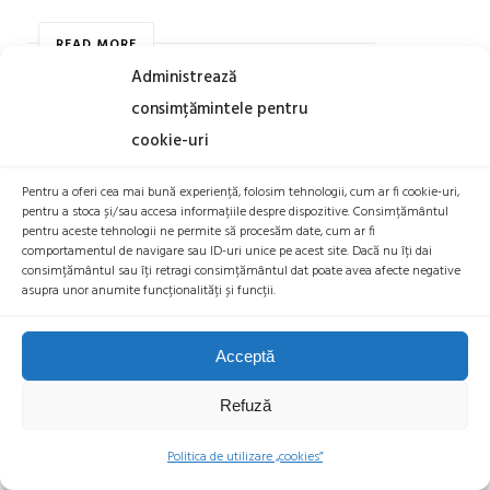
READ MORE
Administrează
consimțămintele pentru
cookie-uri
PIATA DE CAPITAL A
Pentru a oferi cea mai bună experiență, folosim tehnologii, cum ar fi cookie-uri,
CRIPTOMONEDELOR A CRESCUT CU
pentru a stoca și/sau accesa informațiile despre dispozitive. Consimțământul
50% IN 2017
pentru aceste tehnologii ne permite să procesăm date, cum ar fi
comportamentul de navigare sau ID-uri unice pe acest site. Dacă nu îți dai
,
10 APRILIE 2017
BITCOIN
PRETUL BITCOIN
consimțământul sau îți retragi consimțământul dat poate avea afecte negative
asupra unor anumite funcționalități și funcții.
Articol scris de Mirona Noru
Piata de capital totala a criptomonedelor a crescut cu mai
Acceptă
mult de jumatate de la inceputul anului pana in prezent.
Refuză
Cresterea se datoreaza in mare parte criptomonedelor
alternative, performanta Bitcoin-ului ramanand constanta
Politica de utilizare „cookies”
si pozitionandu-se in continuarea pe prima pozitie. Potrivit