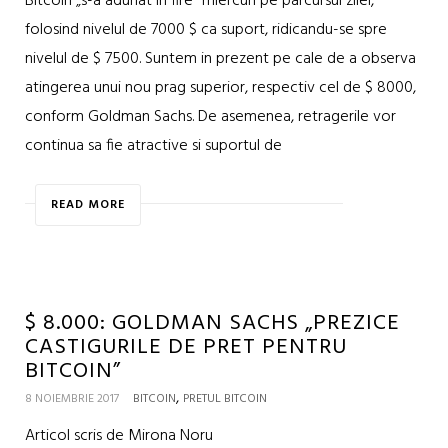
Bitcoin „s-a adunat in fire” miercuri pe parcursul zilei,
folosind nivelul de 7000 $ ca suport, ridicandu-se spre
nivelul de $ 7500. Suntem in prezent pe cale de a observa
atingerea unui nou prag superior, respectiv cel de $ 8000,
conform Goldman Sachs. De asemenea, retragerile vor
continua sa fie atractive si suportul de
READ MORE
$ 8.000: GOLDMAN SACHS „PREZICE
CASTIGURILE DE PRET PENTRU
BITCOIN”
,
8 NOIEMBRIE 2017
BITCOIN
PRETUL BITCOIN
Articol scris de Mirona Noru