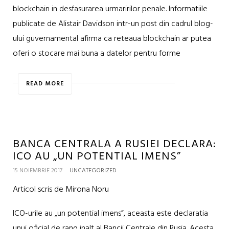
blockchain in desfasurarea urmaririlor penale. Informatiile
publicate de Alistair Davidson intr-un post din cadrul blog-
ului guvernamental afirma ca reteaua blockchain ar putea
oferi o stocare mai buna a datelor pentru forme
READ MORE
BANCA CENTRALA A RUSIEI DECLARA:
ICO AU „UN POTENTIAL IMENS”
15 NOIEMBRIE 2017
UNCATEGORIZED
Articol scris de Mirona Noru
ICO-urile au „un potential imens”, aceasta este declaratia
unui oficial de rang inalt al Bancii Centrale din Rusia. Acesta