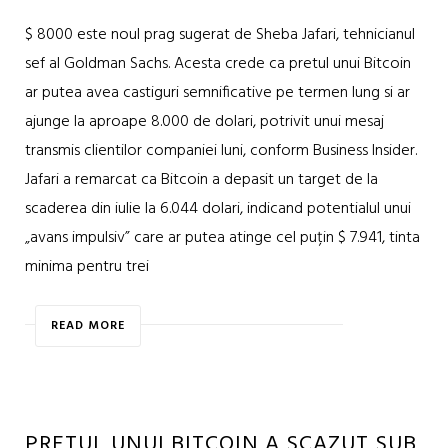
$ 8000 este noul prag sugerat de Sheba Jafari, tehnicianul
sef al Goldman Sachs. Acesta crede ca pretul unui Bitcoin
ar putea avea castiguri semnificative pe termen lung si ar
ajunge la aproape 8.000 de dolari, potrivit unui mesaj
transmis clientilor companiei luni, conform Business Insider.
Jafari a remarcat ca Bitcoin a depasit un target de la
scaderea din iulie la 6.044 dolari, indicand potentialul unui
„avans impulsiv” care ar putea atinge cel puțin $ 7.941, tinta
minima pentru trei
READ MORE
PRETUL UNUI BITCOIN A SCAZUT SUB