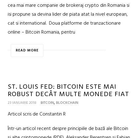
cea mai mare companie de brokeraj crypto din Romania si
isi propune sa devina lider de piata atat la nivel european,
cat si international. Doua platforme de tranzactionare
online – Bitcoin Romania, pentru
READ MORE
ST. LOUIS FED: BITCOIN ESTE MAI
ROBUST DECÂT MULTE MONEDE FIAT
,
23 IANUARIE 2018
BITCOIN
BLOCKCHAIN
Articol scris de Constantin R
Într-un articol recent despre principiile de bază ale Bitcoin
și alte criptomonede (PDF), Aleksander Berentsen și Fabian