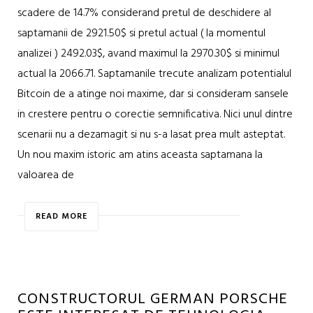
scadere de 14.7% considerand pretul de deschidere al
saptamanii de 2921.50$ si pretul actual ( la momentul
analizei ) 2492.03$, avand maximul la 2970.30$ si minimul
actual la 2066.71. Saptamanile trecute analizam potentialul
Bitcoin de a atinge noi maxime, dar si consideram sansele
in crestere pentru o corectie semnificativa. Nici unul dintre
scenarii nu a dezamagit si nu s-a lasat prea mult asteptat.
Un nou maxim istoric am atins aceasta saptamana la
valoarea de
READ MORE
CONSTRUCTORUL GERMAN PORSCHE