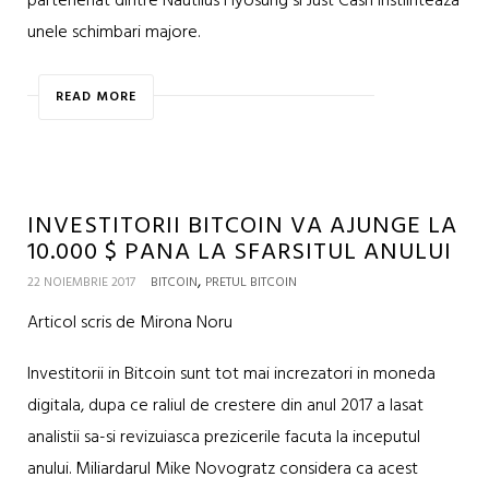
parteneriat dintre Nautilus Hyosung si Just Cash instiinteaza
unele schimbari majore.
READ MORE
INVESTITORII BITCOIN VA AJUNGE LA
10.000 $ PANA LA SFARSITUL ANULUI
,
22 NOIEMBRIE 2017
BITCOIN
PRETUL BITCOIN
Articol scris de Mirona Noru
Investitorii in Bitcoin sunt tot mai increzatori in moneda
digitala, dupa ce raliul de crestere din anul 2017 a lasat
analistii sa-si revizuiasca prezicerile facuta la inceputul
anului. Miliardarul Mike Novogratz considera ca acest