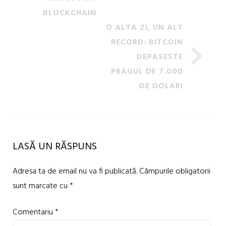
BLOCKCHAIN
O ALTA ZI, UN ALT
RECORD: BITCOIN
DEPASESTE
PRAGUL DE 7.000
DE DOLARI
LASĂ UN RĂSPUNS
Adresa ta de email nu va fi publicată.
Câmpurile obligatorii
sunt marcate cu
*
Comentariu
*