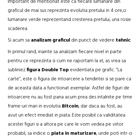
Important de mentionat este ca fiecare lumanare din
graficul de mai sus reprezinta evolutia pretului in 4 ore,o
lumanare verde reprezentand cresterea pretului, una rosie
scaderea.
Si acum sa
analizam
graficul
din punct de vedere
tehnic
:
In primul rand, inainte sa analizam fiecare nivel in parte
pentru ce reprezinta si cum ne raportam la el, as vrea sa
subliniez
figura Double Top
evidentiata pe grafic. “La
carte”, este o figura de intoarcere a tendintei si se pare ca
de aceasta data a functionat exemplar. Astfel de figuri de
intoarcere nu au fost pana acum prea des intalnite pe time
frame-uri mari in evolutia
Bitcoin
, dar daca au fost, au
avut un efect imediat in piata. Este posibil ca validitatea
acestei figuri si a altora pe care le vom vedea pe viitor
probabil, sa indice o
piata in maturizare
, unde poti intr-o