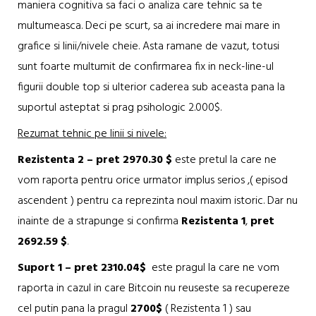
maniera cognitiva sa faci o analiza care tehnic sa te
multumeasca. Deci pe scurt, sa ai incredere mai mare in
grafice si linii/nivele cheie. Asta ramane de vazut, totusi
sunt foarte multumit de confirmarea fix in neck-line-ul
figurii double top si ulterior caderea sub aceasta pana la
suportul asteptat si prag psihologic 2.000$.
Rezumat tehnic pe linii si nivele:
Rezistenta 2
– pret 2970.30 $
este pretul la care ne
vom raporta pentru orice urmator implus serios ,( episod
ascendent ) pentru ca reprezinta noul maxim istoric. Dar nu
inainte de a strapunge si confirma
Rezistenta 1
,
pret
2692.59 $
.
Suport 1 – pret 2310.04$
este pragul la care ne vom
raporta in cazul in care Bitcoin nu reuseste sa recupereze
cel putin pana la pragul
2700$
( Rezistenta 1 ) sau