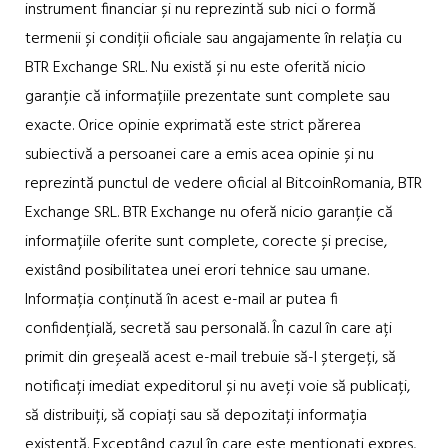
instrument financiar și nu reprezintă sub nici o formă
termenii și condiții oficiale sau angajamente în relația cu
BTR Exchange SRL. Nu există și nu este oferită nicio
garanție că informațiile prezentate sunt complete sau
exacte. Orice opinie exprimată este strict părerea
subiectivă a persoanei care a emis acea opinie și nu
reprezintă punctul de vedere oficial al BitcoinRomania, BTR
Exchange SRL. BTR Exchange nu oferă nicio garanție că
informațiile oferite sunt complete, corecte și precise,
existând posibilitatea unei erori tehnice sau umane.
Informația conținută în acest e-mail ar putea fi
confidențială, secretă sau personală. În cazul în care ați
primit din greșeală acest e-mail trebuie să-l ștergeți, să
notificați imediat expeditorul și nu aveți voie să publicați,
să distribuiți, să copiați sau să depozitați informația
existentă. Exceptând cazul în care este menționati expres,