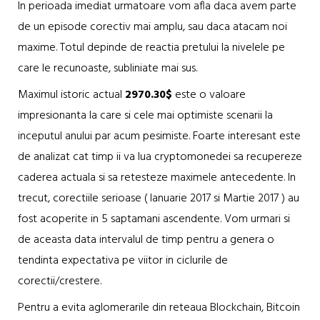
In perioada imediat urmatoare vom afla daca avem parte
de un episode corectiv mai amplu, sau daca atacam noi
maxime. Totul depinde de reactia pretului la nivelele pe
care le recunoaste, subliniate mai sus.
Maximul istoric actual
2970.30$
este o valoare
impresionanta la care si cele mai optimiste scenarii la
inceputul anului par acum pesimiste. Foarte interesant este
de analizat cat timp ii va lua cryptomonedei sa recupereze
caderea actuala si sa retesteze maximele antecedente. In
trecut, corectiile serioase ( Ianuarie 2017 si Martie 2017 ) au
fost acoperite in 5 saptamani ascendente. Vom urmari si
de aceasta data intervalul de timp pentru a genera o
tendinta expectativa pe viitor in ciclurile de
corectii/crestere.
Pentru a evita aglomerarile din reteaua Blockchain, Bitcoin