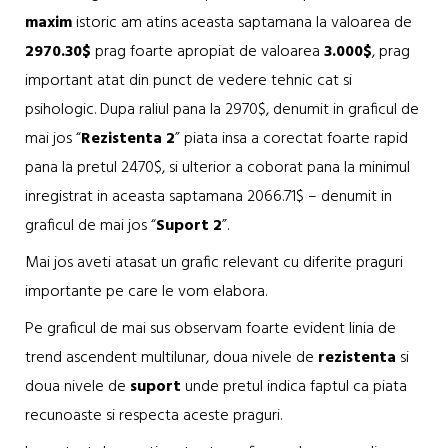
maxim
istoric am atins aceasta saptamana la valoarea de
2970.30$
prag foarte apropiat de valoarea
3.000$
, prag
important atat din punct de vedere tehnic cat si
psihologic. Dupa raliul pana la 2970$, denumit in graficul de
mai jos “
Rezistenta 2
” piata insa a corectat foarte rapid
pana la pretul 2470$, si ulterior a coborat pana la minimul
inregistrat in aceasta saptamana 2066.71$ – denumit in
graficul de mai jos “
Suport 2
”.
Mai jos aveti atasat un grafic relevant cu diferite praguri
importante pe care le vom elabora.
Pe graficul de mai sus observam foarte evident linia de
trend ascendent multilunar, doua nivele de
rezistenta
si
doua nivele de
suport
unde pretul indica faptul ca piata
recunoaste si respecta aceste praguri.