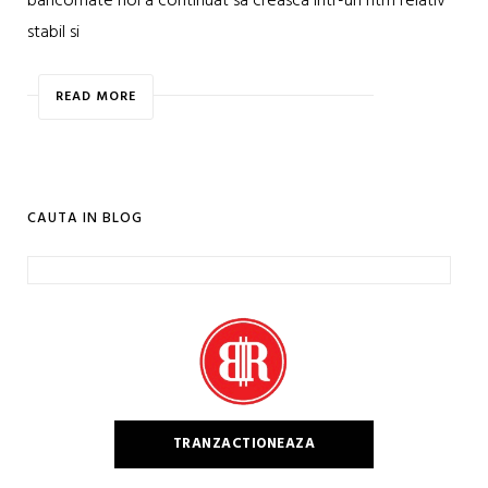
bancomate noi a continuat sa creasca intr-un ritm relativ
stabil si
READ MORE
CAUTA IN BLOG
Caută
după:
TRANZACTIONEAZA