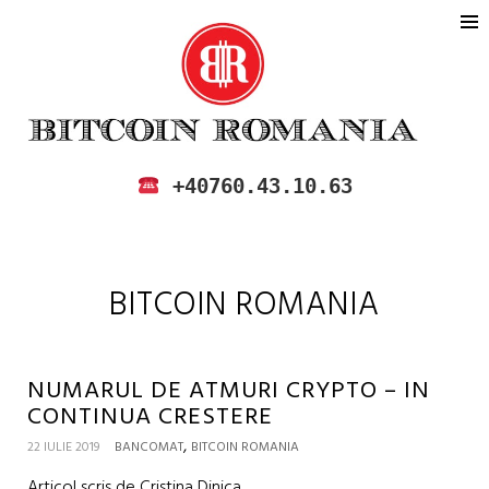
BITCOIN ROMANIA
CUMPARA SI VINDE BITCOIN IN
+40760.43.10.63
ROMANIA
BITCOIN ROMANIA
NUMARUL DE ATMURI CRYPTO – IN
CONTINUA CRESTERE
,
22 IULIE 2019
BANCOMAT
BITCOIN ROMANIA
Articol scris de Cristina Dinica