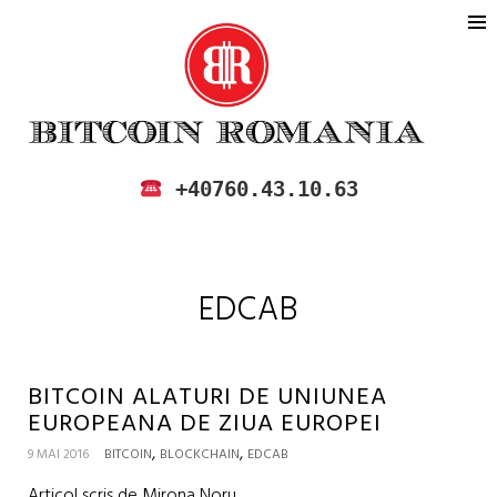
BITCOIN ROMANIA
CUMPARA SI VINDE BITCOIN IN
+40760.43.10.63
ROMANIA
EDCAB
BITCOIN ALATURI DE UNIUNEA
EUROPEANA DE ZIUA EUROPEI
,
,
9 MAI 2016
BITCOIN
BLOCKCHAIN
EDCAB
Articol scris de Mirona Noru