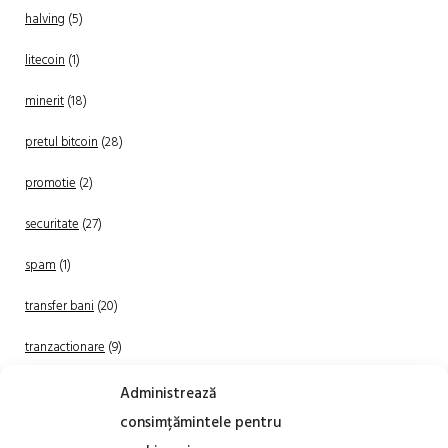
halving
(5)
litecoin
(1)
minerit
(18)
pretul bitcoin
(28)
promotie
(2)
securitate
(27)
spam
(1)
transfer bani
(20)
tranzactionare
(9)
Uncategorized
(20)
Administrează
consimțămintele pentru