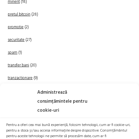
minerit
(18)
pretul bitcoin
(28)
promotie
(2)
securitate
(27)
spam
(1)
transfer bani
(20)
tranzactionare
(9)
Uncategorized
(20)
Administrează
consimțămintele pentru
cookie-uri
Pentru a oferi cea mai bună experiență, folosim tehnologii, cum ar fi cookie-uri,
pentru a stoca și/sau accesa informațiile despre dispozitive. Consimțământul
pentru aceste tehnologii ne permite să procesăm date, cum ar fi