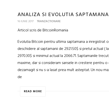
ANALIZA SI EVOLUTIA SAPTAMANALA
16 IUNIE 2017
TRANZACTIONARE
Articol scris de BitcoinRomania
Evolutia Bitcoin pentru ultima saptamana a inregistrat 
deschidere al saptamanii de 2921.50$ si pretul actual ( 
2970.30$ si minimul actual la 2066.71. Saptamanile trecu
maxime, dar si consideram sansele in crestere pentru o co
dezamagit si nu s-a lasat prea mult asteptat. Un nou ma
de
READ MORE