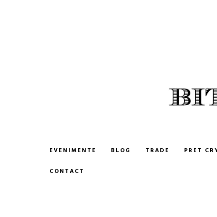
BITCOIN ROMANIA
CUMPARA SI VINDE BITCOIN
EVENIMENTE
BLOG
TRADE
PRET CR
CONTACT