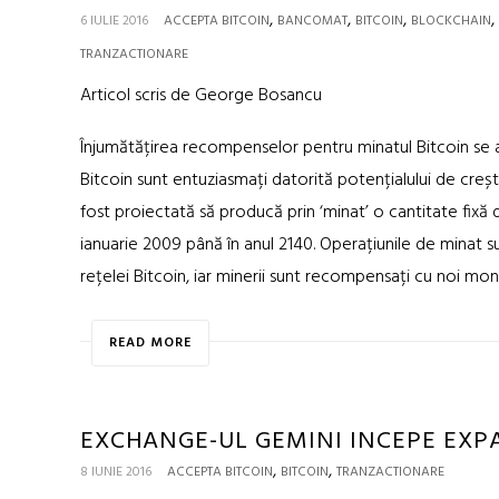
,
,
,
,
6 IULIE 2016
ACCEPTA BITCOIN
BANCOMAT
BITCOIN
BLOCKCHAIN
TRANZACTIONARE
Articol scris de George Bosancu
Înjumătățirea recompenselor pentru minatul Bitcoin se a
Bitcoin sunt entuziasmați datorită potențialului de creș
fost proiectată să producă prin ‘minat’ o cantitate fixă
ianuarie 2009 până în anul 2140. Operațiunile de minat su
rețelei Bitcoin, iar minerii sunt recompensați cu noi mo
READ MORE
EXCHANGE-UL GEMINI INCEPE EXP
,
,
8 IUNIE 2016
ACCEPTA BITCOIN
BITCOIN
TRANZACTIONARE