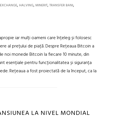
,
,
,
,
EXCHANGE
HALVING
MINERIT
TRANSFER BANI
propie iar mulți oameni care înțeleg și folosesc
tere al prețului de piață. Despre Rețeaua Bitcoin a
 de noi monede Bitcoin la fiecare 10 minute, din
nt esențiale pentru funcționalitatea și siguranța
nede. Rețeaua a fost proiectată de la început, ca la
ANSIUNEA LA NIVEL MONDIAL