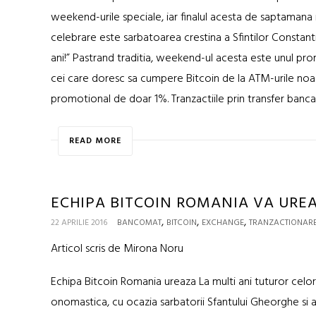
weekend-urile speciale, iar finalul acesta de saptamana 
celebrare este sarbatoarea crestina a Sfintilor Constantin
ani!” Pastrand traditia, weekend-ul acesta este unul pr
cei care doresc sa cumpere Bitcoin de la ATM-urile noas
promotional de doar 1%. Tranzactiile prin transfer banca
READ MORE
ECHIPA BITCOIN ROMANIA VA UREA
,
,
,
22 APRILIE 2016
BANCOMAT
BITCOIN
EXCHANGE
TRANZACTIONAR
Articol scris de Mirona Noru
Echipa Bitcoin Romania ureaza La multi ani tuturor celo
onomastica, cu ocazia sarbatorii Sfantului Gheorghe si a