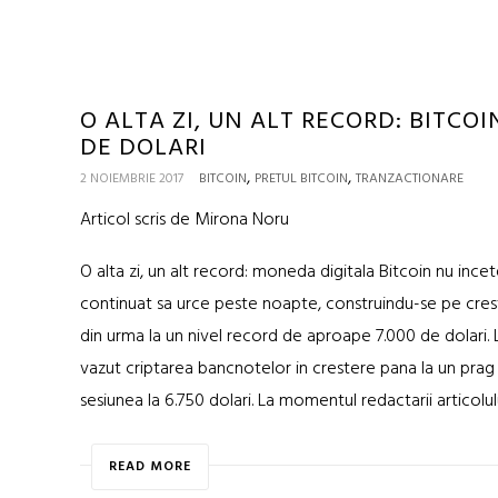
O ALTA ZI, UN ALT RECORD: BITCO
DE DOLARI
,
,
2 NOIEMBRIE 2017
BITCOIN
PRETUL BITCOIN
TRANZACTIONARE
Articol scris de Mirona Noru
O alta zi, un alt record: moneda digitala Bitcoin nu incet
continuat sa urce peste noapte, construindu-se pe creste
din urma la un nivel record de aproape 7.000 de dolari. L
vazut criptarea bancnotelor in crestere pana la un prag 
sesiunea la 6.750 dolari. La momentul redactarii articolul
READ MORE