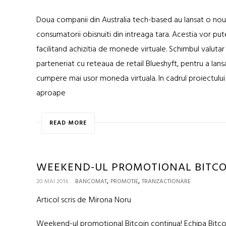
Doua companii din Australia tech-based au lansat o noua 
consumatorii obisnuiti din intreaga tara. Acestia vor pu
facilitand achizitia de monede virtuale. Schimbul valutar 
parteneriat cu reteaua de retail Blueshyft, pentru a lan
cumpere mai usor moneda virtuala. In cadrul proiectului 
aproape
READ MORE
WEEKEND-UL PROMOTIONAL BITCO
,
,
20 MAI 2016
BANCOMAT
PROMOTIE
TRANZACTIONARE
Articol scris de Mirona Noru
Weekend-ul promotional Bitcoin continua! Echipa Bitcoin