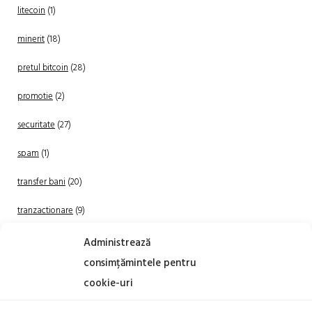
litecoin
(1)
minerit
(18)
pretul bitcoin
(28)
promotie
(2)
securitate
(27)
spam
(1)
transfer bani
(20)
tranzactionare
(9)
Uncategorized
(20)
Administrează
consimțămintele pentru
cookie-uri