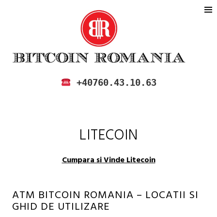
BITCOIN ROMANIA
CUMPARA SI VINDE BITCOIN IN
+40760.43.10.63
ROMANIA
LITECOIN
Cumpara si Vinde Litecoin
ATM BITCOIN ROMANIA – LOCATII SI
GHID DE UTILIZARE