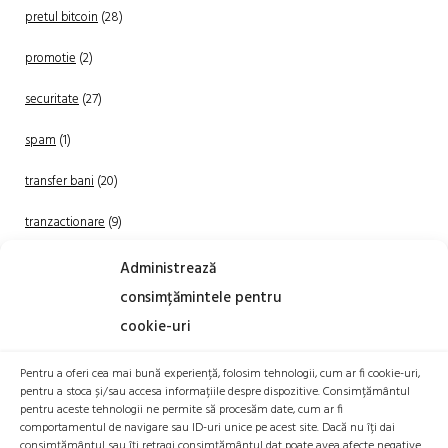
pretul bitcoin
(28)
promotie
(2)
securitate
(27)
spam
(1)
transfer bani
(20)
tranzactionare
(9)
Uncategorized
(20)
Administrează
consimțămintele pentru
cookie-uri
Pentru a oferi cea mai bună experiență, folosim tehnologii, cum ar fi cookie-uri,
pentru a stoca și/sau accesa informațiile despre dispozitive. Consimțământul
pentru aceste tehnologii ne permite să procesăm date, cum ar fi
comportamentul de navigare sau ID-uri unice pe acest site. Dacă nu îți dai
TRANZACTIONEAZA
consimțământul sau îți retragi consimțământul dat poate avea afecte negative