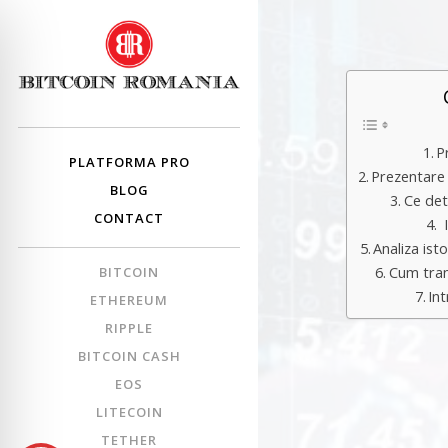
P
PLATFORMA PRO
Prezentare
BLOG
Ce det
CONTACT
I
Analiza ist
BITCOIN
Cum tran
In
ETHEREUM
RIPPLE
BITCOIN CASH
EOS
LITECOIN
TETHER