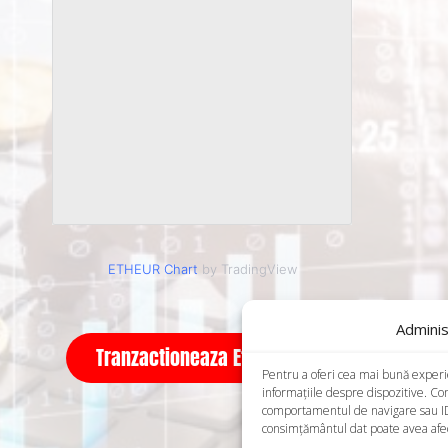
ETHEUR Chart
by TradingView
Adminis
Tranzactioneaza Ethereum
Pentru a oferi cea mai bună experien
informațiile despre dispozitive. C
comportamentul de navigare sau ID-u
consimțământul dat poate avea afect