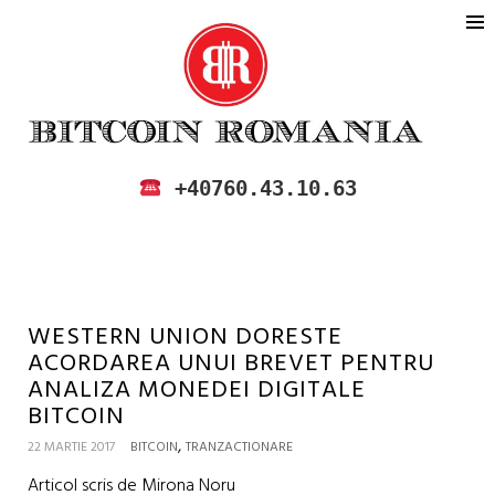
BITCOIN ROMANIA
CUMPARA SI VINDE BITCOIN IN
+40760.43.10.63
ROMANIA
WESTERN UNION DORESTE
ACORDAREA UNUI BREVET PENTRU
ANALIZA MONEDEI DIGITALE
BITCOIN
,
22 MARTIE 2017
BITCOIN
TRANZACTIONARE
Articol scris de Mirona Noru