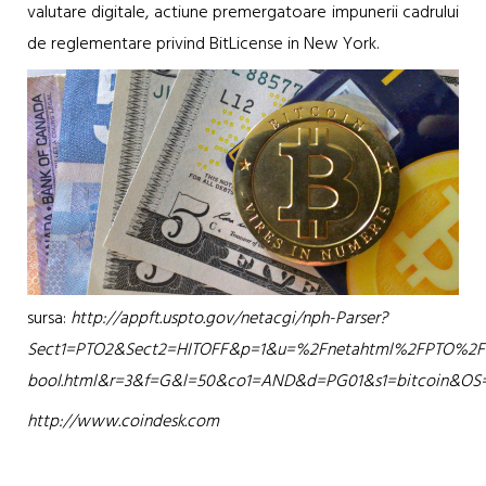
valutare digitale, actiune premergatoare impunerii cadrului
de reglementare privind BitLicense in New York.
sursa:
http://appft.uspto.gov/netacgi/nph-Parser?
Sect1=PTO2&Sect2=HITOFF&p=1&u=%2Fnetahtml%2FPTO%2Fs
bool.html&r=3&f=G&l=50&co1=AND&d=PG01&s1=bitcoin&OS=
http://www.coindesk.com