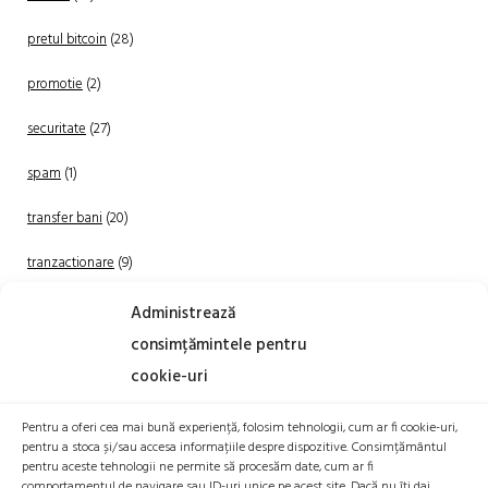
pretul bitcoin
(28)
promotie
(2)
securitate
(27)
spam
(1)
transfer bani
(20)
tranzactionare
(9)
Uncategorized
(20)
Administrează
consimțămintele pentru
cookie-uri
Pentru a oferi cea mai bună experiență, folosim tehnologii, cum ar fi cookie-uri,
pentru a stoca și/sau accesa informațiile despre dispozitive. Consimțământul
pentru aceste tehnologii ne permite să procesăm date, cum ar fi
comportamentul de navigare sau ID-uri unice pe acest site. Dacă nu îți dai