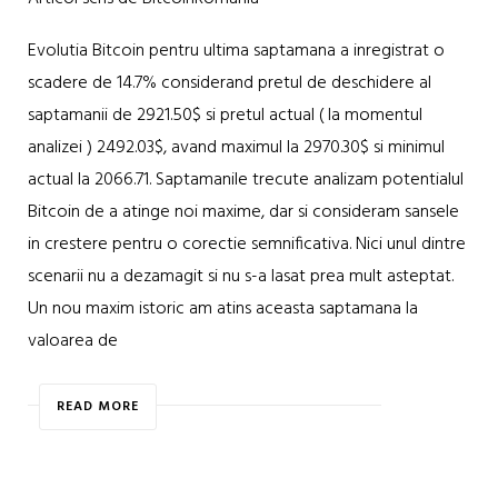
Evolutia Bitcoin pentru ultima saptamana a inregistrat o
scadere de 14.7% considerand pretul de deschidere al
saptamanii de 2921.50$ si pretul actual ( la momentul
analizei ) 2492.03$, avand maximul la 2970.30$ si minimul
actual la 2066.71. Saptamanile trecute analizam potentialul
Bitcoin de a atinge noi maxime, dar si consideram sansele
in crestere pentru o corectie semnificativa. Nici unul dintre
scenarii nu a dezamagit si nu s-a lasat prea mult asteptat.
Un nou maxim istoric am atins aceasta saptamana la
valoarea de
READ MORE