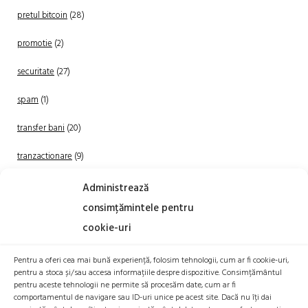
pretul bitcoin
(28)
promotie
(2)
securitate
(27)
spam
(1)
transfer bani
(20)
tranzactionare
(9)
Uncategorized
(20)
Administrează
consimțămintele pentru
cookie-uri
Pentru a oferi cea mai bună experiență, folosim tehnologii, cum ar fi cookie-uri,
pentru a stoca și/sau accesa informațiile despre dispozitive. Consimțământul
pentru aceste tehnologii ne permite să procesăm date, cum ar fi
comportamentul de navigare sau ID-uri unice pe acest site. Dacă nu îți dai
TRANZACTIONEAZA