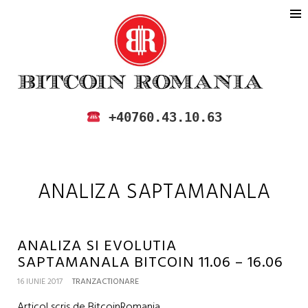
BITCOIN ROMANIA
CUMPARA SI VINDE BITCOIN IN
+40760.43.10.63
ROMANIA
ANALIZA SAPTAMANALA
ANALIZA SI EVOLUTIA
SAPTAMANALA BITCOIN 11.06 – 16.06
16 IUNIE 2017
TRANZACTIONARE
Articol scris de BitcoinRomania