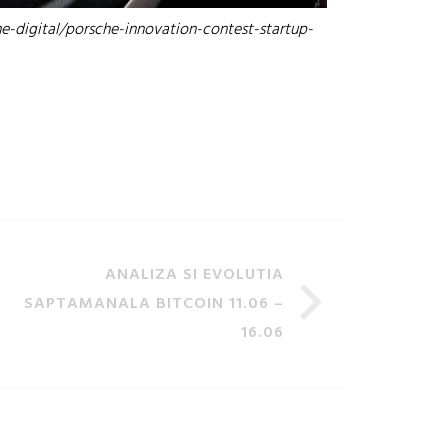
-digital/porsche-innovation-contest-startup-
ANALIZA SI EVOLUTIA
SAPTAMANALA BITCOIN 11.06 –
16.06