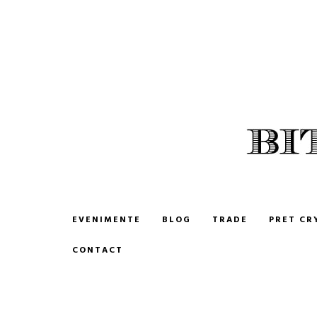
BITCOIN ROMANIA
CUMPARA SI VINDE BITCOIN
EVENIMENTE
BLOG
TRADE
PRET CR
CONTACT