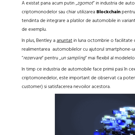
A existat pana acum putin „
zgomot
” in industria de aut
criptomonodelor sau chiar utilizarea
Blockchain
pentru
tendinta de integrare a platilor de automobile in varian
de exemplu.
In plus, Bentley a
anuntat
in luna octombrie o facilitate c
realimentarea automobilelor cu ajutorul smartphone-urilo
“
rezervare
” pentru „
un sampling
” mai flexibil al modelelor
In timp ce industria de automobile face primii pasi în ce
criptomonedelor, este important de observat ca potent
customer) si satisfacerea nevoilor acestora.