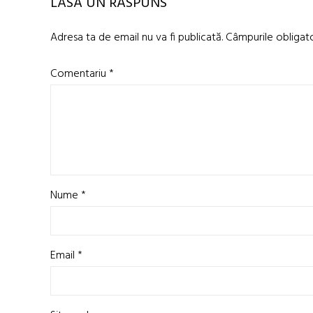
LASĂ UN RĂSPUNS
Adresa ta de email nu va fi publicată.
Câmpurile obligat
Comentariu
*
Nume
*
Email
*