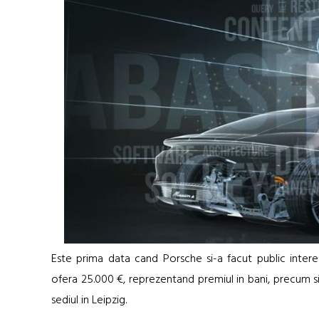
Este prima data cand Porsche si-a facut public intere
ofera 25.000 €, reprezentand premiul in bani, precum si 
sediul in Leipzig.