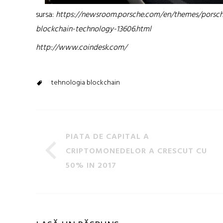
sursa:
https://newsroom.porsche.com/en/themes/porsche
blockchain-technology-13606.html
http://www.coindesk.com/
tehnologia blockchain
PIATA DE CAPITAL A
CRIPTOMONEDELOR A CRESCUT CU
50% IN 2017