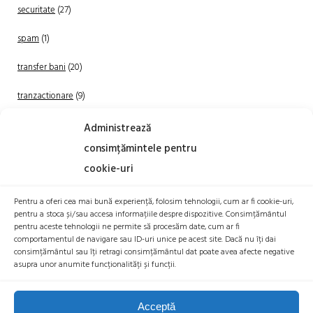
securitate
(27)
spam
(1)
transfer bani
(20)
tranzactionare
(9)
Uncategorized
(20)
Administrează
consimțămintele pentru
cookie-uri
Pentru a oferi cea mai bună experiență, folosim tehnologii, cum ar fi cookie-uri,
pentru a stoca și/sau accesa informațiile despre dispozitive. Consimțământul
pentru aceste tehnologii ne permite să procesăm date, cum ar fi
comportamentul de navigare sau ID-uri unice pe acest site. Dacă nu îți dai
TRANZACTIONEAZA
consimțământul sau îți retragi consimțământul dat poate avea afecte negative
asupra unor anumite funcționalități și funcții.
Acceptă