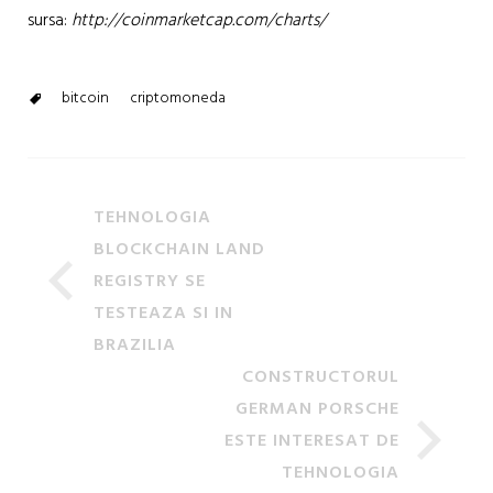
sursa:
http://coinmarketcap.com/charts/
bitcoin
criptomoneda
TEHNOLOGIA
BLOCKCHAIN LAND
REGISTRY SE
TESTEAZA SI IN
BRAZILIA
CONSTRUCTORUL
GERMAN PORSCHE
ESTE INTERESAT DE
TEHNOLOGIA