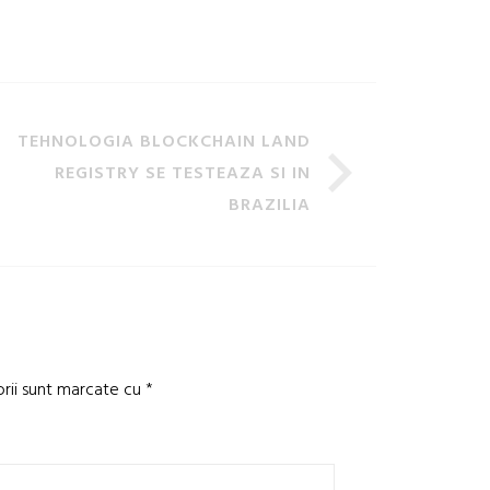
TEHNOLOGIA BLOCKCHAIN LAND
REGISTRY SE TESTEAZA SI IN
BRAZILIA
orii sunt marcate cu
*