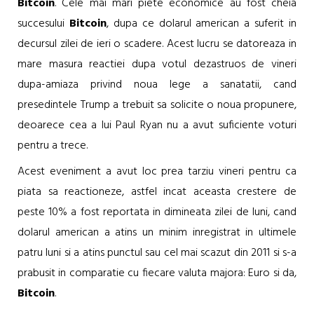
Bitcoin
. Cele mai mari piete economice au fost cheia
succesului
Bitcoin
, dupa ce dolarul american a suferit in
decursul zilei de ieri o scadere. Acest lucru se datoreaza in
mare masura reactiei dupa votul dezastruos de vineri
dupa-amiaza privind noua lege a sanatatii, cand
presedintele Trump a trebuit sa solicite o noua propunere,
deoarece cea a lui Paul Ryan nu a avut suficiente voturi
pentru a trece.
Acest eveniment a avut loc prea tarziu vineri pentru ca
piata sa reactioneze, astfel incat aceasta crestere de
peste 10% a fost reportata in dimineata zilei de luni, cand
dolarul american a atins un minim inregistrat in ultimele
patru luni si a atins punctul sau cel mai scazut din 2011 si s-a
prabusit in comparatie cu fiecare valuta majora: Euro si da,
Bitcoin
.