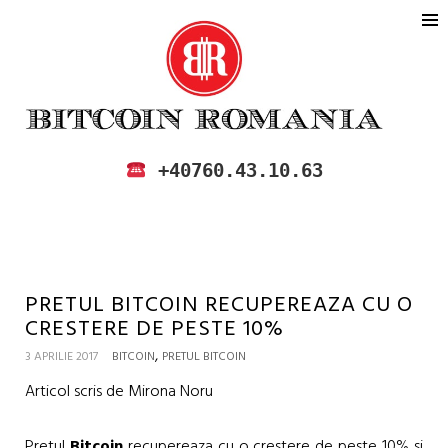
BITCOIN ROMANIA
CUMPARA SI VINDE BITCOIN IN
+40760.43.10.63
ROMANIA
PRETUL BITCOIN RECUPEREAZA CU O
CRESTERE DE PESTE 10%
,
3 APRILIE 2017
BITCOIN
PRETUL BITCOIN
Articol scris de Mirona Noru
Pretul
Bitcoin
recupereaza cu o crestere de peste 10% si