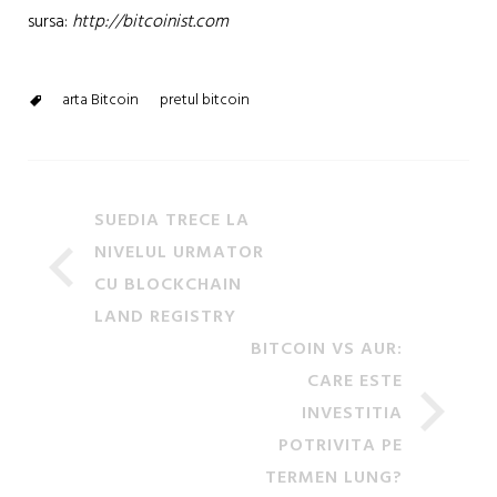
sursa:
http://bitcoinist.com
arta Bitcoin
pretul bitcoin
SUEDIA TRECE LA
NIVELUL URMATOR
CU BLOCKCHAIN
LAND REGISTRY
BITCOIN VS AUR:
CARE ESTE
INVESTITIA
POTRIVITA PE
TERMEN LUNG?