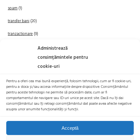
spam
(1)
transfer bani
(20)
tranzactionare
(9)
Uncategorized
(20)
Administrează
consimțămintele pentru
cookie-uri
Pentru a oferi cea mai bună experiență, folosim tehnologii, cum ar fi cookie-uri,
pentru a stoca și/sau accesa informațiile despre dispozitive. Consimțământul
pentru aceste tehnologii ne permite să procesăm date, cum ar fi
comportamentul de navigare sau ID-uri unice pe acest site. Dacă nu îți dai
TRANZACTIONEAZA
consimțământul sau îți retragi consimțământul dat poate avea afecte negative
asupra unor anumite funcționalități și funcții.
Acceptă