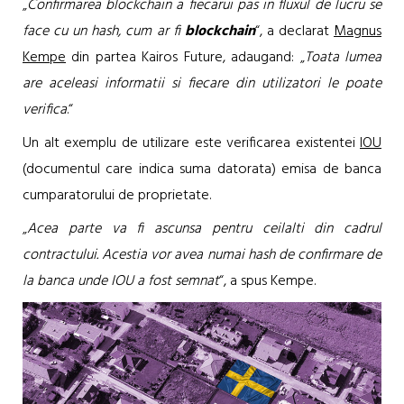
„
Confirmarea blockchain a fiecarui pas in fluxul de lucru se
face cu un hash, cum ar fi
blockchain
“, a declarat
Magnus
Kempe
din partea Kairos Future, adaugand: „
Toata lumea
are aceleasi informatii si fiecare din utilizatori le poate
verifica
.“
Un alt exemplu de utilizare este verificarea existentei
IOU
(documentul care indica suma datorata) emisa de banca
cumparatorului de proprietate.
„
Acea parte va fi ascunsa pentru ceilalti din cadrul
contractului. Acestia vor avea numai hash de confirmare de
la banca unde IOU a fost semnat
“, a spus Kempe.