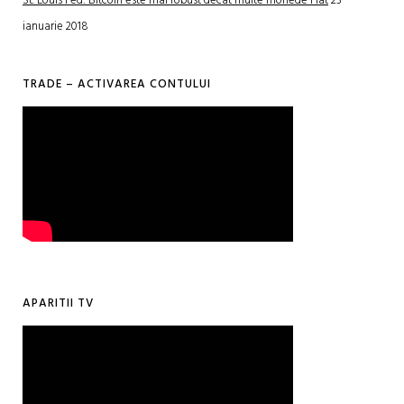
St. Louis Fed: Bitcoin este mai robust decât multe monede Fiat
23
ianuarie 2018
TRADE – ACTIVAREA CONTULUI
APARITII TV