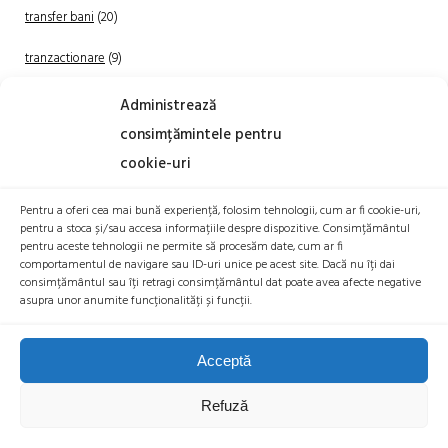
transfer bani
(20)
tranzactionare
(9)
Uncategorized
(20)
Administrează
consimțămintele pentru
cookie-uri
Pentru a oferi cea mai bună experiență, folosim tehnologii, cum ar fi cookie-uri,
pentru a stoca și/sau accesa informațiile despre dispozitive. Consimțământul
pentru aceste tehnologii ne permite să procesăm date, cum ar fi
comportamentul de navigare sau ID-uri unice pe acest site. Dacă nu îți dai
TRANZACTIONEAZA
consimțământul sau îți retragi consimțământul dat poate avea afecte negative
asupra unor anumite funcționalități și funcții.
Acceptă
Refuză
© 2026 BITCOIN ROMANIA |
POLITICA COOKIES
|
POLITICA DE