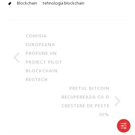
Blockchain
tehnologia blockchain
COMISIA
EUROPEANA
PROPUNE UN
PROIECT PILOT
BLOCKCHAIN
REGTECH
PRETUL BITCOIN
RECUPEREAZA CU O
CRESTERE DE PESTE
10%