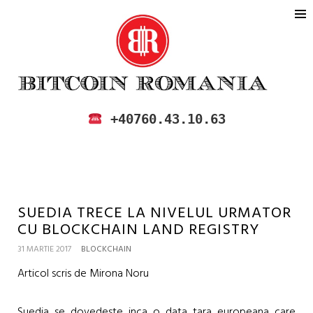
BITCOIN ROMANIA
CUMPARA SI VINDE BITCOIN IN
+40760.43.10.63
ROMANIA
SUEDIA TRECE LA NIVELUL URMATOR
CU BLOCKCHAIN LAND REGISTRY
31 MARTIE 2017
BLOCKCHAIN
Articol scris de Mirona Noru
Suedia se dovedeste inca o data tara europeana care