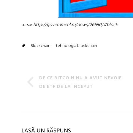
sursa:
http://government.ru/news/26650/#block
Blockchain
tehnologia blockchain
DE CE BITCOIN NU A AVUT NEVOIE
DE ETF DE LA INCEPUT
LASĂ UN RĂSPUNS