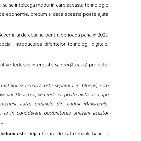
ar sa se inteleaga modul in care aceasta tehnologie
 de economie, precum si daca aceasta poate ajuta
l Guvernului de actiune pentru perioada pana in 2025
ecial, introducerea diferitelor tehnologii digitale,
cutive federale interesate sa pregătească proiectul
matiilor si aceasta este separata in blocuri, este
 observat. De aceea, se crede ca poate ajuta sa scape
ructiuni catre organele din cadrul Ministerului
ia in considerare posibilitatea utilizarii acestor
a
„.
ckchain
este deja utilizata de catre marile banci si