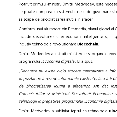
Potrivit primului-ministru Dmitri Medvedev, este neces
se poate compara cu sistemul rusesc de guvernare si
sa scape de birocratizarea inutila in afaceri.
Conform unui alt raport din Bits.media, planul global a
include dezvoltarea unei economii inteligente si, in sp
inclusiv tehnologia revolutionara
Blockchain
.
Dmitri Medvedev a instruit ministerele si organele exe
programului „
Economia digitala
„. El a spus:
„
Deoarece nu exista nicio stocare centralizata a infor
imposibil de a rescrie informatiile existente, fara a fi
de birocratizarea inutila a afacerilor. Am dat inst
Comunicatiilor si Ministerul Dezvoltarii Economice sa 
tehnologii in pregatirea programului „Economia digital
Dmitri Medvedev a subliniat faptul ca tehnologia
Blo