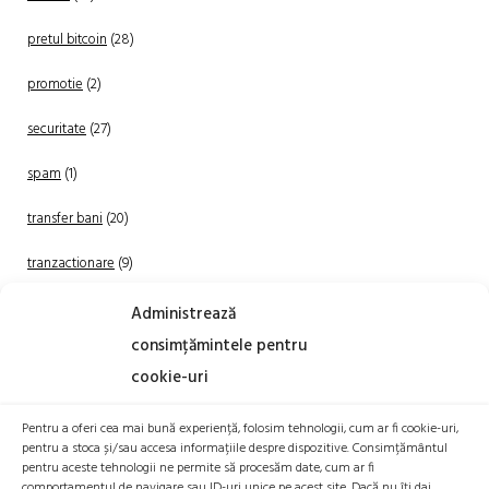
pretul bitcoin
(28)
promotie
(2)
securitate
(27)
spam
(1)
transfer bani
(20)
tranzactionare
(9)
Uncategorized
(20)
Administrează
consimțămintele pentru
cookie-uri
Pentru a oferi cea mai bună experiență, folosim tehnologii, cum ar fi cookie-uri,
pentru a stoca și/sau accesa informațiile despre dispozitive. Consimțământul
pentru aceste tehnologii ne permite să procesăm date, cum ar fi
comportamentul de navigare sau ID-uri unice pe acest site. Dacă nu îți dai