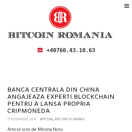
BITCOIN ROMANIA
CUMPARA SI VINDE BITCOIN IN
+40760.43.10.63
ROMANIA
BANCA CENTRALA DIN CHINA
ANGAJEAZA EXPERTI BLOCKCHAIN
PENTRU A LANSA PROPRIA
CRIPMONEDA
,
17 NOIEMBRIE 2016
BITCOIN
BITCOIN VS BANKS
Articol scris de Mirona Noru