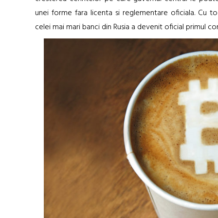
unei forme fara licenta si reglementare oficiala. Cu to
celei mai mari banci din Rusia a devenit oficial primul 