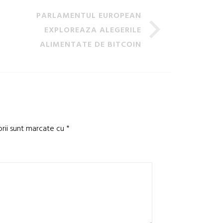
PARLAMENTUL EUROPEAN
EXPLOREAZA ALEGERILE
ALIMENTATE DE BITCOIN
orii sunt marcate cu
*