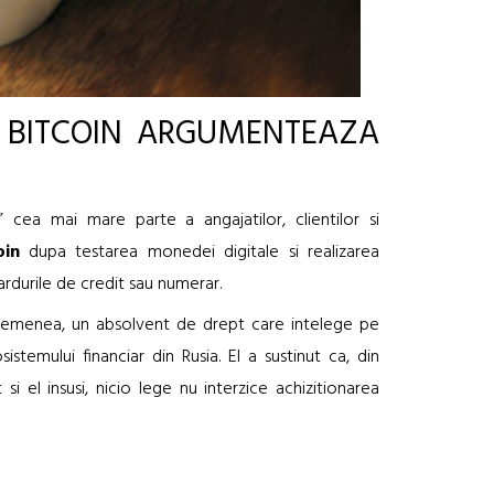
A BITCOIN ARGUMENTEAZA
” cea mai mare parte a angajatilor, clientilor si
oin
dupa testarea monedei digitale si realizarea
ardurile de credit sau numerar.
 asemenea, un absolvent de drept care intelege pe
istemului financiar din Rusia. El a sustinut ca, din
i el insusi, nicio lege nu interzice achizitionarea