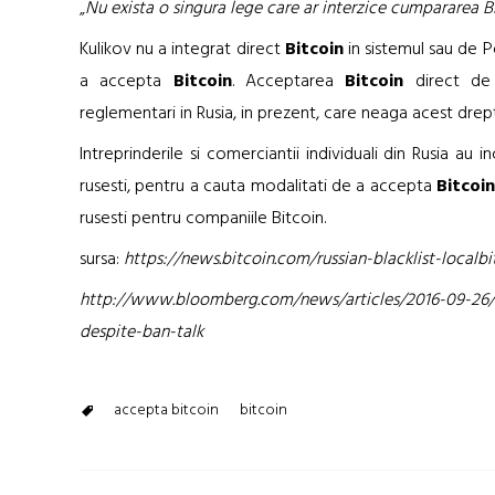
„
Nu exista o singura lege care ar interzice cumpararea B
Kulikov nu a integrat direct
Bitcoin
in sistemul sau de P
a accepta
Bitcoin
. Acceptarea
Bitcoin
direct de 
reglementari in Rusia, in prezent, care neaga acest drept
Intreprinderile si comerciantii individuali din Rusia au
rusesti, pentru a cauta modalitati de a accepta
Bitcoin
rusesti pentru companiile Bitcoin.
sursa:
https://news.bitcoin.com/russian-blacklist-localbi
http://www.bloomberg.com/news/articles/2016-09-26/b
despite-ban-talk
accepta bitcoin
bitcoin