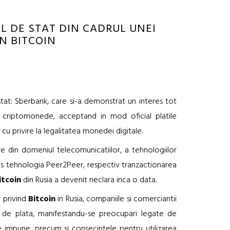
L DE STAT DIN CADRUL UNEI
N BITCOIN
tat: Sberbank, care si-a demonstrat un interes tot
criptomonede, acceptand in mod oficial platile
 cu privire la legalitatea monedei digitale.
re din domeniul telecomunicatiilor, a tehnologiilor
erzis tehnologia Peer2Peer, respectiv tranzactionarea
itcoin
din Rusia a devenit neclara inca o data.
r privind
Bitcoin
in Rusia, companiile si comerciantii
 de plata, manifestandu-se preocupari legate de
e impune, precum si consecintele pentru utilizarea