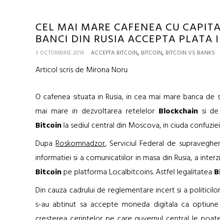
CEL MAI MARE CAFENEA CU CAPITA
BANCI DIN RUSIA ACCEPTA PLATA I
,
,
3 OCTOMBRIE 2016
ACCEPTA BITCOIN
BITCOIN
BITCOIN VS BANKS
Articol scris de Mirona Noru
O cafenea situata in Rusia, in cea mai mare banca de s
mai mare in dezvoltarea retelelor
Blockchain
si de 
Bitcoin
la sediul central din Moscova, in ciuda confuziei
Dupa
Roskomnadzor
, Serviciul Federal de supraveghe
informatiei si a comunicatiilor in masa din Rusia, a int
Bitcoin
pe platforma Localbitcoins. Astfel legalitatea
B
Din cauza cadrului de reglementare incert si a politicilo
s-au abtinut sa accepte moneda digitala ca optiune
cresterea cerintelor pe care guvernul central le poat