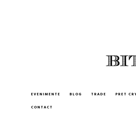
BITCOIN ROMANIA
CUMPARA SI VINDE BITCOIN
EVENIMENTE
BLOG
TRADE
PRET CR
CONTACT