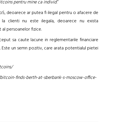
itcoins pentru mine ca individ
.”
oS, deoarece ar putea fi ilegal pentru o afacere de
la clienti nu este ilegala, deoarece nu exista
 al persoanelor fizice.
 inceput sa caute lacune in reglementarile financiare
. Este un semn pozitiv, care arata potentialul pietei
tcoins/
itcoin-finds-berth-at-sberbank-s-moscow-office-