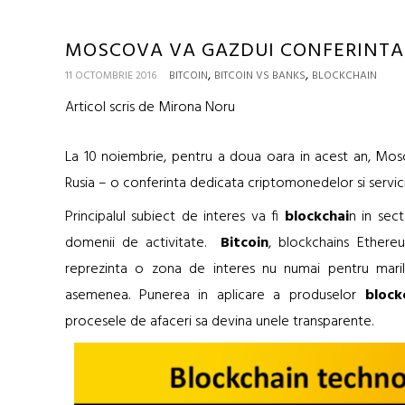
MOSCOVA VA GAZDUI CONFERINTA 
,
,
11 OCTOMBRIE 2016
BITCOIN
BITCOIN VS BANKS
BLOCKCHAIN
Articol scris de Mirona Noru
La 10 noiembrie, pentru a doua oara in acest an, Mo
Rusia – o conferinta dedicata criptomonedelor si servic
Principalul subiect de interes va fi
blockchai
n in sec
domenii de activitate.
Bitcoin
, blockchains Ethere
reprezinta o zona de interes nu numai pentru marile 
asemenea. Punerea in aplicare a produselor
block
procesele de afaceri sa devina unele transparente.