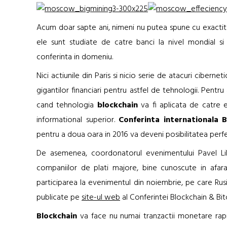
Acum doar sapte ani, nimeni nu putea spune cu exacti
ele sunt studiate de catre banci la nivel mondial si 
conferinta in domeniu.
Nici actiunile din Paris si nicio serie de atacuri cibern
gigantilor financiari pentru astfel de tehnologii. Pentru a
cand tehnologia
blockchain
va fi aplicata de catre e
informational superior.
Conferinta internationala B
pentru a doua oara in 2016 va deveni posibilitatea perf
De asemenea, coordonatorul evenimentului Pavel Lik
companiilor de plati majore, bine cunoscute in afara 
participarea la evenimentul din noiembrie, pe care Rusia
publicate pe
site-ul web
al Conferintei Blockchain & Bitc
Blockchain
va face nu numai tranzactii monetare rapi