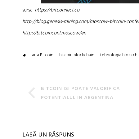
sursa:
https://bitconnect.co
http://blog.genesis-mining.com/moscow-bitcoin-confe
http://bitcoinconf.moscow/en
arta Bitcoin
bitcoin blockchain
tehnologia blockcha
BITCOIN ISI POATE VALORIFICA
POTENTIALUL IN ARGENTINA
LASĂ UN RĂSPUNS