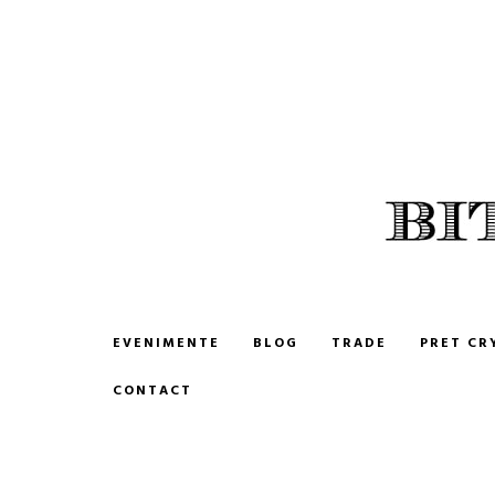
BITCOIN ROMANIA
CUMPARA SI VINDE BITCOIN
EVENIMENTE
BLOG
TRADE
PRET CR
CONTACT