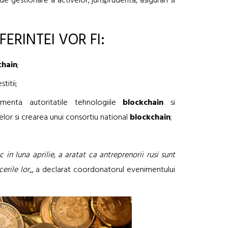
de gestionare a activelor, jurisprudenta, asigurari si
ERINTEI VOR FI:
chain
;
titii;
menta autoritatile tehnologiile
blockchain
si
lor si crearea unui consortiu national
blockchain
;
c in luna aprilie, a aratat ca antreprenorii rusi sunt
erile lor
„, a declarat coordonatorul evenimentului