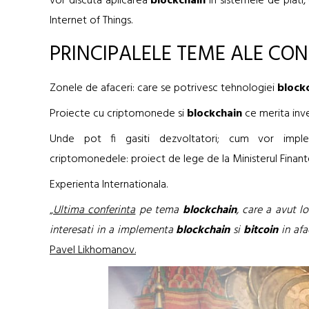
vor discuta aplicarea
blockchain
in sistemele de plati, 
Internet of Things.
PRINCIPALELE TEME ALE CONF
Zonele de afaceri: care se potrivesc tehnologiei
block
Proiecte cu criptomonede si
blockchain
ce merita inves
Unde pot fi gasiti dezvoltatori; cum vor imple
criptomonedele: proiect de lege de la Ministerul Finante
Experienta Internationala.
„
Ultima conferinta
pe tema
blockchain
, care a avut lo
interesati in a implementa
blockchain
si
bitcoin
in afac
Pavel Likhomanov.