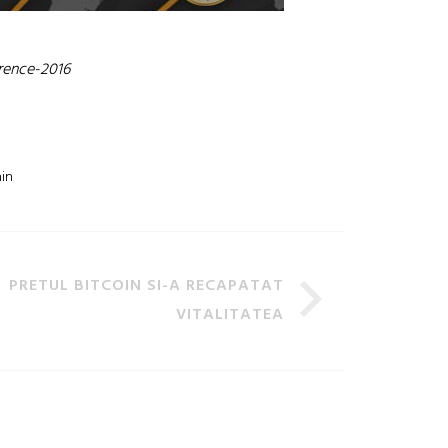
rence-2016
in
PRETUL BITCOIN SI-A RECAPATAT
VITALITATEA