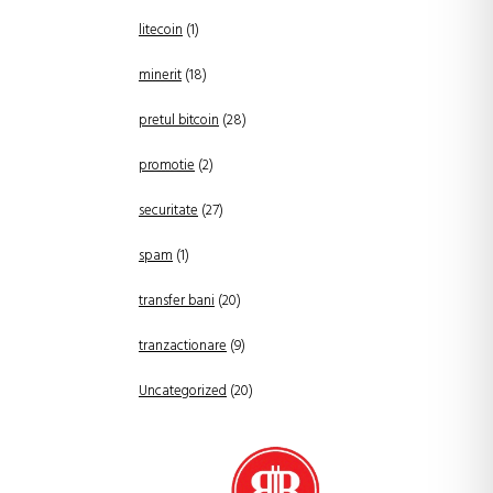
litecoin
(1)
minerit
(18)
pretul bitcoin
(28)
promotie
(2)
securitate
(27)
spam
(1)
transfer bani
(20)
tranzactionare
(9)
Uncategorized
(20)