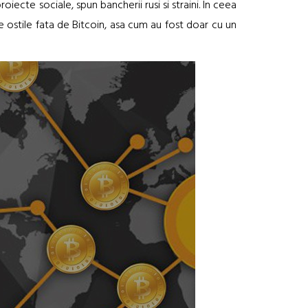
ecte sociale, spun bancherii rusi si straini. In ceea
 de ostile fata de Bitcoin, asa cum au fost doar cu un