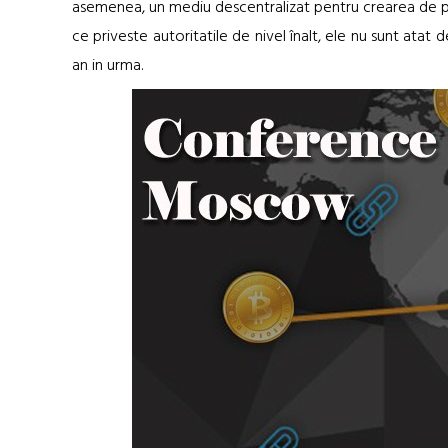
asemenea, un mediu descentralizat pentru crearea de proi
ce priveste autoritatile de nivel înalt, ele nu sunt atat
an in urma.