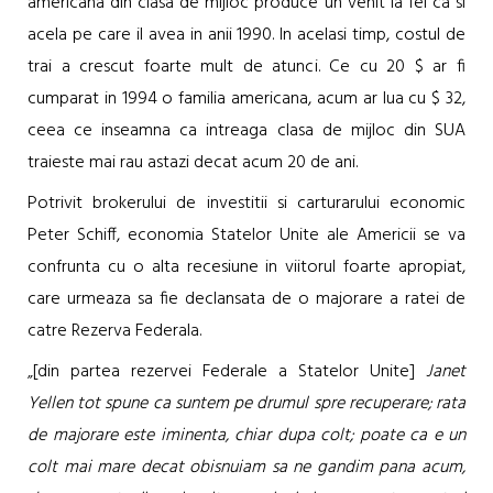
americana din clasa de mijloc produce un venit la fel ca si
acela pe care il avea in anii 1990. In acelasi timp, costul de
trai a crescut foarte mult de atunci. Ce cu 20 $ ar fi
cumparat in 1994 o familia americana, acum ar lua cu $ 32,
ceea ce inseamna ca intreaga clasa de mijloc din SUA
traieste mai rau astazi decat acum 20 de ani.
Potrivit brokerului de investitii si carturarului economic
Peter Schiff, economia Statelor Unite ale Americii se va
confrunta cu o alta recesiune in viitorul foarte apropiat,
care urmeaza sa fie declansata de o majorare a ratei de
catre Rezerva Federala.
„[din partea rezervei Federale a Statelor Unite]
Janet
Yellen tot spune ca suntem pe drumul spre recuperare; rata
de majorare este iminenta, chiar dupa colt; poate ca e un
colt mai mare decat obisnuiam sa ne gandim pana acum,