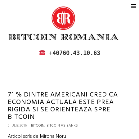
BITCOIN ROMANIA
CUMPARA SI VINDE BITCOIN IN
+40760.43.10.63
ROMANIA
71 % DINTRE AMERICANI CRED CA
ECONOMIA ACTUALA ESTE PREA
RIGIDA SI SE ORIENTEAZA SPRE
BITCOIN
,
5 IULIE 2016
BITCOIN
BITCOIN VS BANKS
Articol scris de Mirona Noru