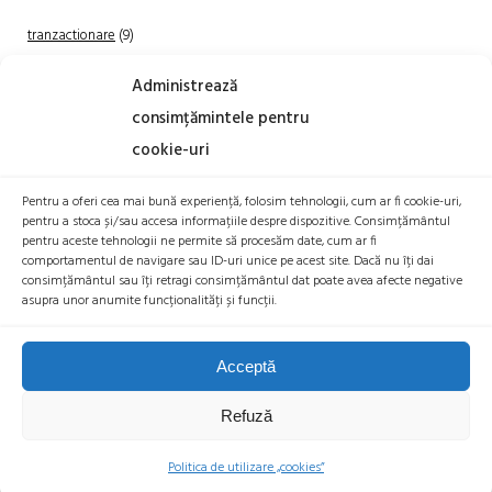
tranzactionare
(9)
Uncategorized
(20)
Administrează
consimțămintele pentru
cookie-uri
Pentru a oferi cea mai bună experiență, folosim tehnologii, cum ar fi cookie-uri,
pentru a stoca și/sau accesa informațiile despre dispozitive. Consimțământul
pentru aceste tehnologii ne permite să procesăm date, cum ar fi
comportamentul de navigare sau ID-uri unice pe acest site. Dacă nu îți dai
TRANZACTIONEAZA
consimțământul sau îți retragi consimțământul dat poate avea afecte negative
asupra unor anumite funcționalități și funcții.
Acceptă
Refuză
© 2026 BITCOIN ROMANIA |
POLITICA COOKIES
|
POLITICA DE
CONFIDENTIALITATE
|
DECLARAȚIE DE ACCESIBILITATE
|
BTR EXCHANGE
Politica de utilizare „cookies”
SRL