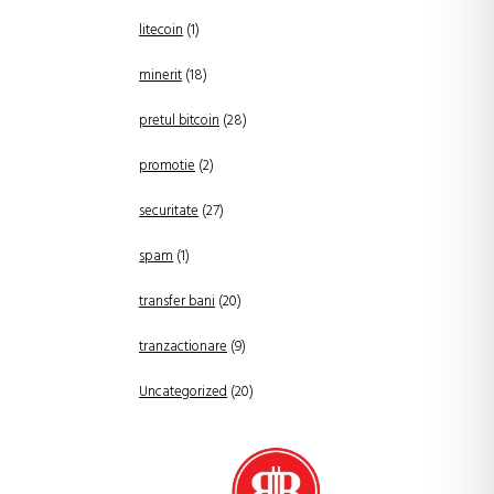
litecoin
(1)
minerit
(18)
pretul bitcoin
(28)
promotie
(2)
securitate
(27)
spam
(1)
transfer bani
(20)
tranzactionare
(9)
Uncategorized
(20)