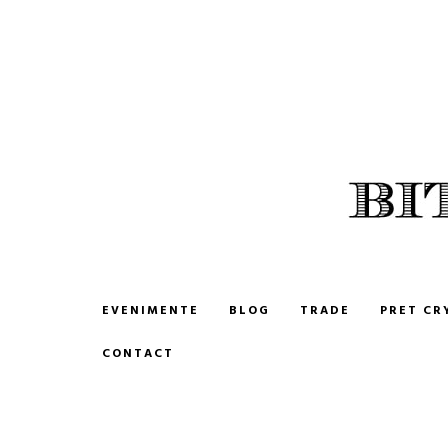
BITCOIN ROMANIA
CUMPARA SI VINDE BITCOIN
EVENIMENTE
BLOG
TRADE
PRET CR
CONTACT