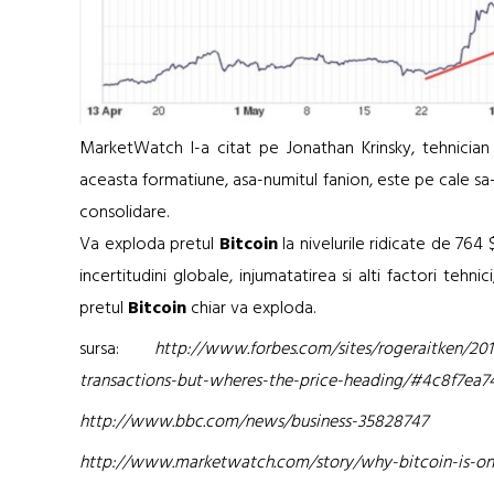
MarketWatch l-a citat pe Jonathan Krinsky, tehnicia
aceasta formatiune, asa-numitul fanion, este pe cale sa
consolidare.
Va exploda pretul
Bitcoin
la nivelurile ridicate de 764
incertitudini globale, injumatatirea si alti factori tehn
pretul
Bitcoin
chiar va exploda.
sursa:
http://www.forbes.com/sites/rogeraitken/201
transactions-but-wheres-the-price-heading/#4c8f7ea7
http://www.bbc.com/news/business-35828747
http://www.marketwatch.com/story/why-bitcoin-is-on-