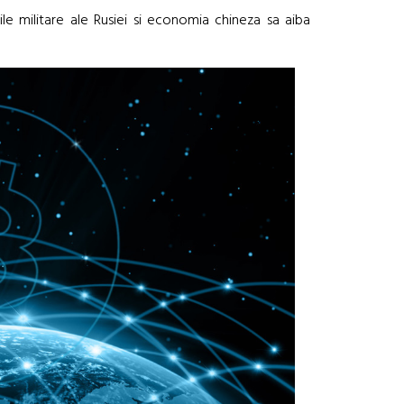
le militare ale Rusiei si economia chineza sa aiba