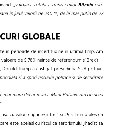
unand: „
valoarea totala a tranzactiilor
Bitcoin
este
ana in jurul valorii de 240 %, de la mai putin de 27
SCURI GLOBALE
ate in perioade de incertitudine in ultimul timp. Am
valoare de $ 780 inainte de referendum si Brexit.
, Donald Trump a castigat presedintia SUA potrivit
diala si a spori riscurile politice si de securitate
sc mai mare decat iesirea Marii Britanie din Uniunea
.”
isc cu valori cuprinse intre 1 si 25 si Trump ales ca
are este acelasi cu riscul ca terorismului jihadist sa