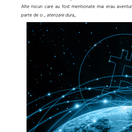
Alte riscuri care au fost mentionate mai erau aventuri
parte de o „
aterizare dura
„.