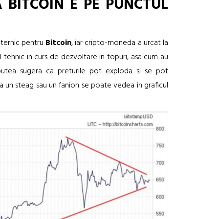
 BITCOIN E PE PUNCTUL
uternic pentru
Bitcoin
, iar cripto-moneda a urcat la
l tehnic in curs de dezvoltare in topuri, asa cum au
r putea sugera ca preturile pot exploda si se pot
a un steag sau un fanion se poate vedea in graficul