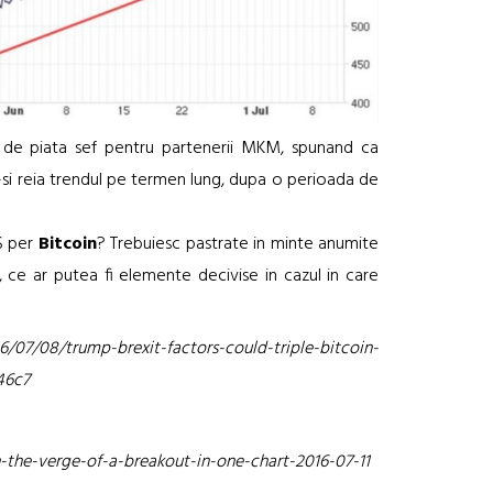
n de piata sef pentru partenerii MKM, spunand ca
-si reia trendul pe termen lung, dupa o perioada de
 $ per
Bitcoin
? Trebuiesc pastrate in minte anumite
ici, ce ar putea fi elemente decivise in cazul in care
6/07/08/trump-brexit-factors-could-triple-bitcoin-
46c7
the-verge-of-a-breakout-in-one-chart-2016-07-11