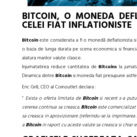
BITCOIN, O MONEDA DEF
CELEI FIAT INFLATIONISTE
Bitcoin
este considerata a fi o monedă deflationista si
o baza de lunga durata pe scena economica si financia
alatura marilor valute clasice.
Injumatatirea reduce cantitatea de
Bitcoins
la jumata
Dinamica dintre
Bitcoin
si moneda fiat presupune astfel
Eric Grill, CEO al Coinoutlet declara :
”
Exista o oferta limitata de
Bitcoin
si recent s-a putu
cererea continua sa creasca.
Bitcoin
este comercializat 
sa creasca in aprovizionare (referindu-se la imprimarea 
a
Bitcoin
in raport cu aceste valute sa creasca si chiar e