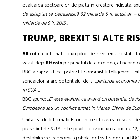
evaluarea sectoarelor de piata in crestere ridicata, sp
de asteptat sa depasească 92 miliarde $ in acest an – p
miliarde de $ in 2015.
„
TRUMP, BREXIT SI ALTE RI
Bitcoin
a actionat ca un pilon de rezistenta si stabilit
vazut deja
Bitcoin
pe punctul de a exploda, atingand o 
BBC
a raportat ca, potrivit
Economist Intelligence Unit
sondajelor si are potentialul de a „
perturba economia mon
in SUA
„.
BBC spune: „
El este evaluat ca avand un potential de ri
Europeana sau un conflict armat in Marea Chinei de Sud
Unitatea de Informatii Economice utilizeaza o scara de r
presedintele S.U.A. este privit ca avand un rating de 12, c
destabilizeze economia globala, potrivit raportului BBC.