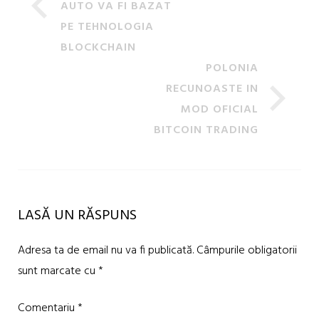
AUTO VA FI BAZAT
PE TEHNOLOGIA
BLOCKCHAIN
POLONIA
RECUNOASTE IN
MOD OFICIAL
BITCOIN TRADING
LASĂ UN RĂSPUNS
Adresa ta de email nu va fi publicată.
Câmpurile obligatorii
sunt marcate cu
*
Comentariu
*