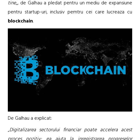
tine
„, de Galhau a pledat pentru un mediu de expansiune
pentru startup-uri, inclusiv pemtru cei care lucreaza cu
blockchain
.
De Galhau a explicat:
„
Digitalizarea sectorului financiar poate accelera acest
proces pozitiv: ea ajuta la inregistrarea progreselor