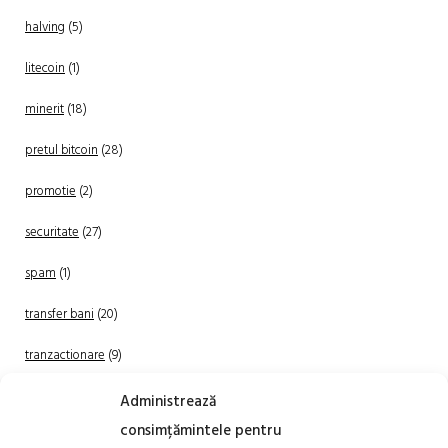
halving
(5)
litecoin
(1)
minerit
(18)
pretul bitcoin
(28)
promotie
(2)
securitate
(27)
spam
(1)
transfer bani
(20)
tranzactionare
(9)
Uncategorized
(20)
Administrează
consimțămintele pentru