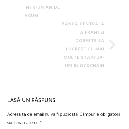
INTR-UN AN DE
ACUM
BANCA CENTRALA
A FRANTEI
DORESTE SA
LUCREZE CU MAI
MULTE STARTUP-
URI BLOCKCHAIN
LASĂ UN RĂSPUNS
Adresa ta de email nu va fi publicată.
Câmpurile obligatorii
sunt marcate cu
*