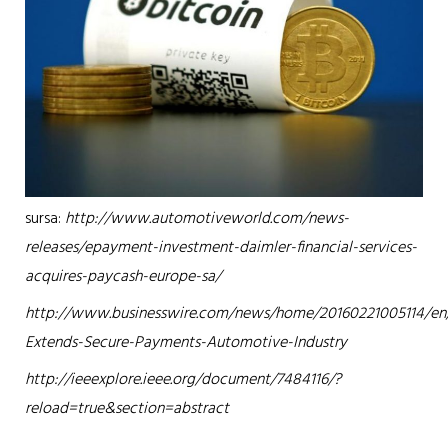
sursa:
http://www.automotiveworld.com/news-
releases/epayment-investment-daimler-financial-services-
acquires-paycash-europe-sa/
http://www.businesswire.com/news/home/20160221005114/en
Extends-Secure-Payments-Automotive-Industry
http://ieeexplore.ieee.org/document/7484116/?
reload=true&section=abstract