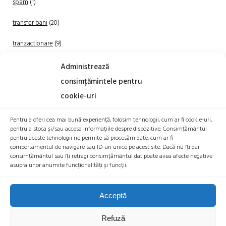
spam
(1)
transfer bani
(20)
tranzactionare
(9)
Uncategorized
(20)
Administrează
consimțămintele pentru
cookie-uri
Pentru a oferi cea mai bună experiență, folosim tehnologii, cum ar fi cookie-uri,
pentru a stoca și/sau accesa informațiile despre dispozitive. Consimțământul
pentru aceste tehnologii ne permite să procesăm date, cum ar fi
comportamentul de navigare sau ID-uri unice pe acest site. Dacă nu îți dai
TRANZACTIONEAZA
consimțământul sau îți retragi consimțământul dat poate avea afecte negative
asupra unor anumite funcționalități și funcții.
Acceptă
Refuză