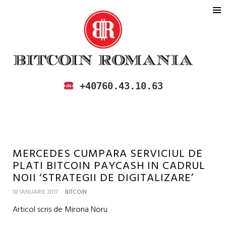
BITCOIN ROMANIA
CUMPARA SI VINDE BITCOIN IN
+40760.43.10.63
ROMANIA
MERCEDES CUMPARA SERVICIUL DE
PLATI BITCOIN PAYCASH IN CADRUL
NOII ‘STRATEGII DE DIGITALIZARE’
18 IANUARIE 2017
BITCOIN
Articol scris de Mirona Noru