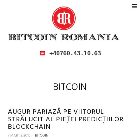
BITCOIN ROMANIA
CUMPARA SI VINDE BITCOIN IN
+40760.43.10.63
ROMANIA
BITCOIN
AUGUR PARIAZĂ PE VIITORUL
STRĂLUCIT AL PIEȚEI PREDICȚIILOR
BLOCKCHAIN
7 MARTIE 2015
BITCOIN