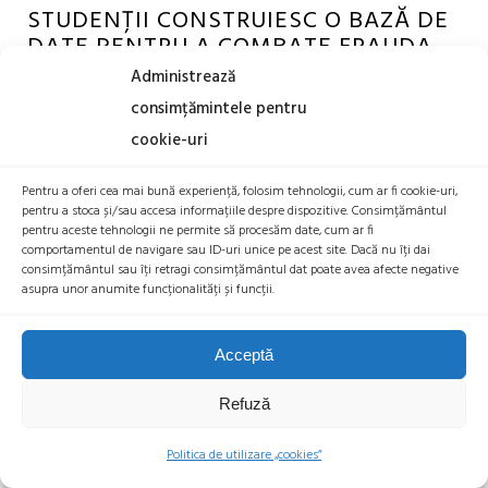
STUDENȚII CONSTRUIESC O BAZĂ DE
DATE PENTRU A COMBATE FRAUDA
BITCOIN
Administrează
8 FEBRUARIE 2015
SECURITATE
consimțămintele pentru
cookie-uri
Articol scris de Wu Mihu
Pentru a oferi cea mai bună experiență, folosim tehnologii, cum ar fi cookie-uri,
pentru a stoca și/sau accesa informațiile despre dispozitive. Consimțământul
pentru aceste tehnologii ne permite să procesăm date, cum ar fi
comportamentul de navigare sau ID-uri unice pe acest site. Dacă nu îți dai
consimțământul sau îți retragi consimțământul dat poate avea afecte negative
asupra unor anumite funcționalități și funcții.
Acceptă
Refuză
Politica de utilizare „cookies”