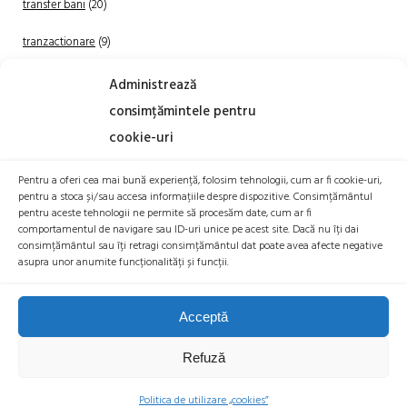
transfer bani
(20)
tranzactionare
(9)
Uncategorized
(20)
Administrează
consimțămintele pentru
cookie-uri
Pentru a oferi cea mai bună experiență, folosim tehnologii, cum ar fi cookie-uri,
pentru a stoca și/sau accesa informațiile despre dispozitive. Consimțământul
pentru aceste tehnologii ne permite să procesăm date, cum ar fi
comportamentul de navigare sau ID-uri unice pe acest site. Dacă nu îți dai
TRANZACTIONEAZA
consimțământul sau îți retragi consimțământul dat poate avea afecte negative
asupra unor anumite funcționalități și funcții.
Acceptă
Refuză
© 2026 BITCOIN ROMANIA |
POLITICA COOKIES
|
POLITICA DE
CONFIDENTIALITATE
|
DECLARAȚIE DE ACCESIBILITATE
|
BTR EXCHANGE
Politica de utilizare „cookies”