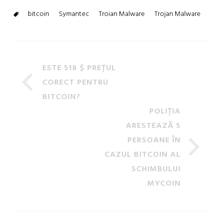
bitcoin
Symantec
Troian Malware
Trojan Malware
ESTE 518 $ PREȚUL
CORECT PENTRU
BITCOIN?
POLIȚIA
ARESTEAZĂ 5
PERSOANE ÎN
CAZUL BITCOIN AL
SCHIMBULUI
MYCOIN