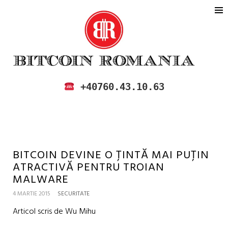
BITCOIN ROMANIA
CUMPARA SI VINDE BITCOIN IN
+40760.43.10.63
ROMANIA
BITCOIN DEVINE O ȚINTĂ MAI PUȚIN
ATRACTIVĂ PENTRU TROIAN
MALWARE
4 MARTIE 2015
SECURITATE
Articol scris de Wu Mihu