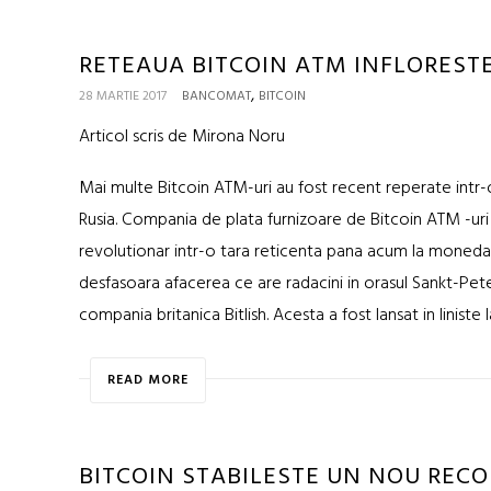
RETEAUA BITCOIN ATM INFLORESTE
,
28 MARTIE 2017
BANCOMAT
BITCOIN
Articol scris de Mirona Noru
Mai multe Bitcoin ATM-uri au fost recent reperate intr-o 
Rusia. Compania de plata furnizoare de Bitcoin ATM -uri a
revolutionar intr-o tara reticenta pana acum la moneda di
desfasoara afacerea ce are radacini in orasul Sankt-Pet
compania britanica Bitlish. Acesta a fost lansat in liniste la
READ MORE
BITCOIN STABILESTE UN NOU RECOR