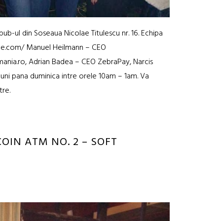
 pub-ul din Soseaua Nicolae Titulescu nr. 16. Echipa
one.com/ Manuel Heilmann – CEO
ania.ro, Adrian Badea – CEO ZebraPay, Narcis
luni pana duminica intre orele 10am – 1am. Va
tre.
COIN ATM NO. 2 – SOFT