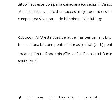
Bitcoiniacs este compania canadiana (cu sediul in Vanco
Aceasta initiativa a fost un success major pentru ei si 
cumpararea si vanzarea de bitcoins publicului larg:
Robocoin ATM
este considerat cel mai performant bitc
tranzactiona bitcoins pentru fiat (cash) si fiat (cash) pent
Locatia primului Robocoin ATM va fi in Piata Unirii, Bucu
aprilie 2014.
bitcoin atm
bitcoin bancomat
robocoin atm