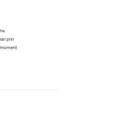
uma
ari prin
st moment