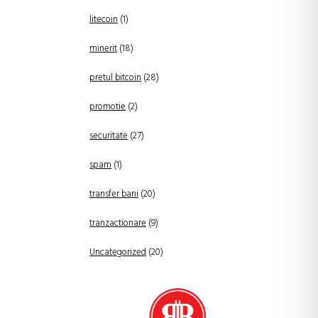
litecoin
(1)
minerit
(18)
pretul bitcoin
(28)
promotie
(2)
securitate
(27)
spam
(1)
transfer bani
(20)
tranzactionare
(9)
Uncategorized
(20)