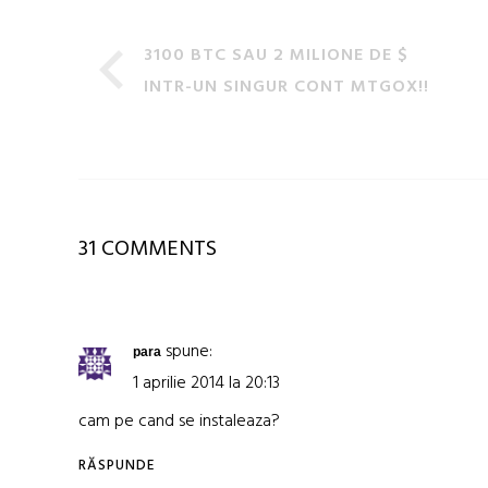
3100 BTC SAU 2 MILIONE DE $
INTR-UN SINGUR CONT MTGOX!!
31 COMMENTS
spune:
para
1 aprilie 2014 la 20:13
cam pe cand se instaleaza?
RĂSPUNDE