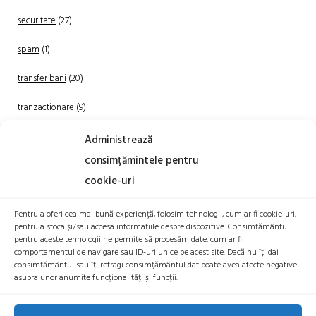
securitate
(27)
spam
(1)
transfer bani
(20)
tranzactionare
(9)
Uncategorized
(20)
Administrează
consimțămintele pentru
cookie-uri
Pentru a oferi cea mai bună experiență, folosim tehnologii, cum ar fi cookie-uri,
pentru a stoca și/sau accesa informațiile despre dispozitive. Consimțământul
pentru aceste tehnologii ne permite să procesăm date, cum ar fi
comportamentul de navigare sau ID-uri unice pe acest site. Dacă nu îți dai
TRANZACTIONEAZA
consimțământul sau îți retragi consimțământul dat poate avea afecte negative
asupra unor anumite funcționalități și funcții.