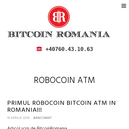
BITCOIN ROMANIA
CUMPARA SI VINDE BITCOIN IN
+40760.43.10.63
ROMANIA
ROBOCOIN ATM
PRIMUL ROBOCOIN BITCOIN ATM IN
ROMANIA!!!
19 APRILIE 2014
BANCOMAT
Articol scris de BitcoinRomania