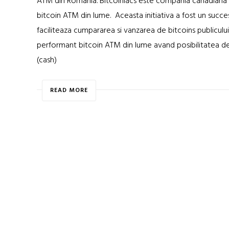
ATM din Romania. Bitcoiniacs este compania canadiana (
bitcoin ATM din lume. Aceasta initiativa a fost un succe
faciliteaza cumpararea si vanzarea de bitcoins publicul
performant bitcoin ATM din lume avand posibilitatea de a
(cash)
READ MORE