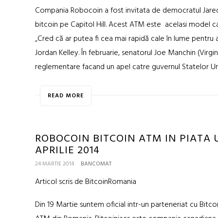
Compania Robocoin a fost invitata de democratul Jare
bitcoin pe Capitol Hill. Acest ATM este acelasi model care
„Cred că ar putea fi cea mai rapidă cale în lume pentru
Jordan Kelley. În februarie, senatorul Joe Manchin (Virgini
reglementare facand un apel catre guvernul Statelor Unit
READ MORE
ROBOCOIN BITCOIN ATM IN PIATA U
APRILIE 2014
24 MARTIE 2014
BANCOMAT
Articol scris de BitcoinRomania
Din 19 Martie suntem oficial intr-un parteneriat cu Bit