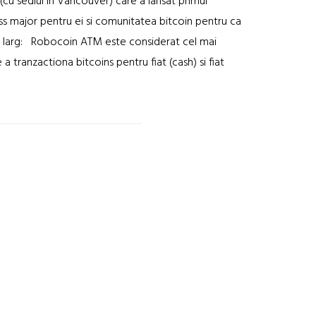
cu sediul in Vancouver) care a lansat primul
ss major pentru ei si comunitatea bitcoin pentru ca
ui larg: Robocoin ATM este considerat cel mai
 tranzactiona bitcoins pentru fiat (cash) si fiat