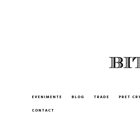
BITCOIN ROMANIA
CUMPARA SI VINDE BITCOIN
EVENIMENTE
BLOG
TRADE
PRET CR
CONTACT