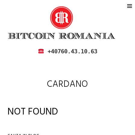
BITCOIN ROMANIA
CUMPARA SI VINDE BITCOIN IN
+40760.43.10.63
ROMANIA
CARDANO
NOT FOUND