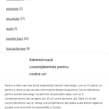
promotie
(2)
securitate
(27)
spam
(1)
transfer bani
(20)
tranzactionare
(9)
Uncategorized
(20)
Administrează
consimțămintele pentru
cookie-uri
Pentru a oferi cea mai bună experiență, folosim tehnologii, cum ar fi cookie-uri,
pentru a stoca și/sau accesa informațiile despre dispozitive. Consimțământul
pentru aceste tehnologii ne permite să procesăm date, cum ar fi
comportamentul de navigare sau ID-uri unice pe acest site. Dacă nu îți dai
TRANZACTIONEAZA
consimțământul sau îți retragi consimțământul dat poate avea afecte negative
asupra unor anumite funcționalități și funcții.