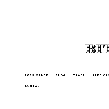
BITCOIN ROMANIA
CUMPARA SI VINDE BITCOIN
EVENIMENTE
BLOG
TRADE
PRET CR
CONTACT