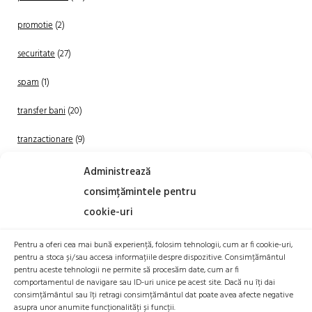
promotie
(2)
securitate
(27)
spam
(1)
transfer bani
(20)
tranzactionare
(9)
Uncategorized
(20)
Administrează
consimțămintele pentru
cookie-uri
Pentru a oferi cea mai bună experiență, folosim tehnologii, cum ar fi cookie-uri,
pentru a stoca și/sau accesa informațiile despre dispozitive. Consimțământul
pentru aceste tehnologii ne permite să procesăm date, cum ar fi
comportamentul de navigare sau ID-uri unice pe acest site. Dacă nu îți dai
TRANZACTIONEAZA
consimțământul sau îți retragi consimțământul dat poate avea afecte negative
asupra unor anumite funcționalități și funcții.