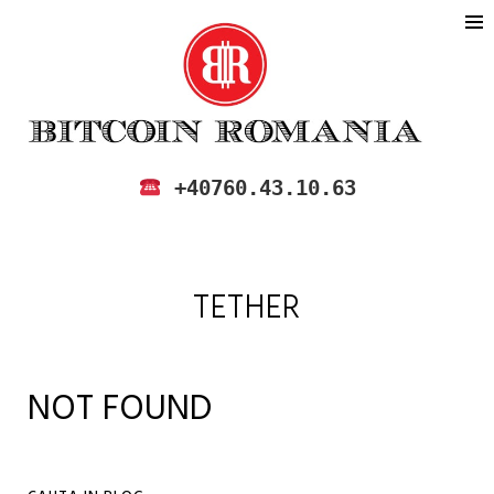
BITCOIN ROMANIA
CUMPARA SI VINDE BITCOIN IN
+40760.43.10.63
ROMANIA
TETHER
NOT FOUND