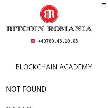
BITCOIN ROMANIA
CUMPARA SI VINDE BITCOIN IN
+40760.43.10.63
ROMANIA
BLOCKCHAIN ACADEMY
NOT FOUND