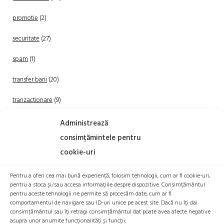
promotie
(2)
securitate
(27)
spam
(1)
transfer bani
(20)
tranzactionare
(9)
Uncategorized
(20)
Administrează
consimțămintele pentru
cookie-uri
Pentru a oferi cea mai bună experiență, folosim tehnologii, cum ar fi cookie-uri,
pentru a stoca și/sau accesa informațiile despre dispozitive. Consimțământul
pentru aceste tehnologii ne permite să procesăm date, cum ar fi
comportamentul de navigare sau ID-uri unice pe acest site. Dacă nu îți dai
TRANZACTIONEAZA
consimțământul sau îți retragi consimțământul dat poate avea afecte negative
asupra unor anumite funcționalități și funcții.