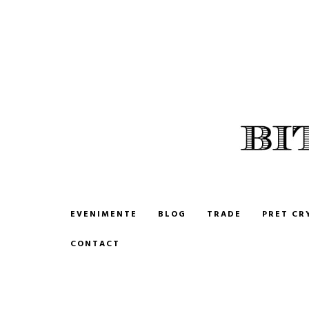
BITCOIN ROMANIA
CUMPARA SI VINDE BITCOIN
EVENIMENTE
BLOG
TRADE
PRET CR
CONTACT