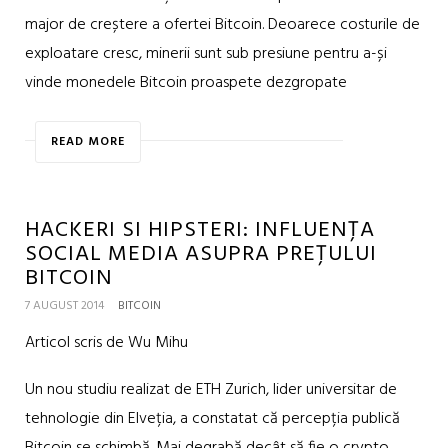
major de creștere a ofertei Bitcoin. Deoarece costurile de
exploatare cresc, minerii sunt sub presiune pentru a-și
vinde monedele Bitcoin proaspete dezgropate
READ MORE
HACKERI SI HIPSTERI: INFLUENȚA
SOCIAL MEDIA ASUPRA PREȚULUI
BITCOIN
7 AUGUST 2014
BITCOIN
Articol scris de Wu Mihu
Un nou studiu realizat de ETH Zurich, lider universitar de
tehnologie din Elveția, a constatat că percepția publică
Bitcoin se schimbă. Mai degrabă decât să fie o crypto