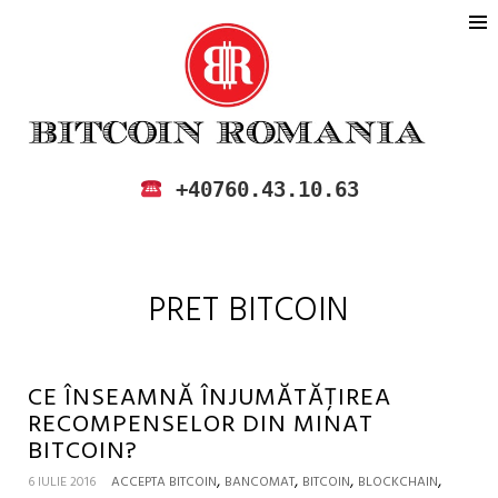
BITCOIN ROMANIA
CUMPARA SI VINDE BITCOIN IN
+40760.43.10.63
ROMANIA
PRET BITCOIN
CE ÎNSEAMNĂ ÎNJUMĂTĂȚIREA
RECOMPENSELOR DIN MINAT
BITCOIN?
,
,
,
,
6 IULIE 2016
ACCEPTA BITCOIN
BANCOMAT
BITCOIN
BLOCKCHAIN