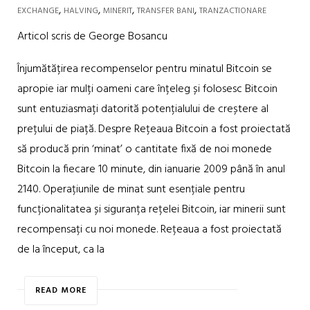
,
,
,
,
EXCHANGE
HALVING
MINERIT
TRANSFER BANI
TRANZACTIONARE
Articol scris de George Bosancu
Înjumătățirea recompenselor pentru minatul Bitcoin se
apropie iar mulți oameni care înțeleg și folosesc Bitcoin
sunt entuziasmați datorită potențialului de creștere al
prețului de piață. Despre Rețeaua Bitcoin a fost proiectată
să producă prin ‘minat’ o cantitate fixă de noi monede
Bitcoin la fiecare 10 minute, din ianuarie 2009 până în anul
2140. Operațiunile de minat sunt esențiale pentru
funcționalitatea și siguranța rețelei Bitcoin, iar minerii sunt
recompensați cu noi monede. Rețeaua a fost proiectată
de la început, ca la
READ MORE