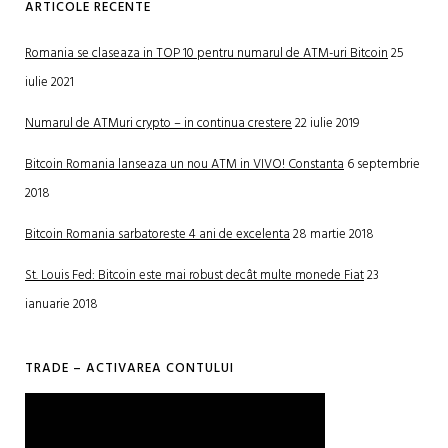
ARTICOLE RECENTE
Romania se claseaza in TOP 10 pentru numarul de ATM-uri Bitcoin
25
iulie 2021
Numarul de ATMuri crypto – in continua crestere
22 iulie 2019
Bitcoin Romania lanseaza un nou ATM in VIVO! Constanta
6 septembrie
2018
Bitcoin Romania sarbatoreste 4 ani de excelenta
28 martie 2018
St. Louis Fed: Bitcoin este mai robust decât multe monede Fiat
23
ianuarie 2018
TRADE – ACTIVAREA CONTULUI