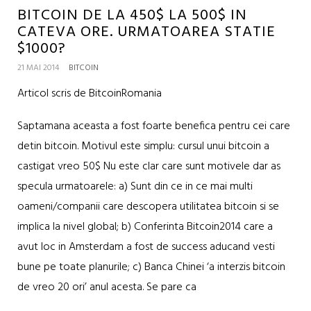
BITCOIN DE LA 450$ LA 500$ IN
CATEVA ORE. URMATOAREA STATIE
$1000?
21 MAI 2014
BITCOIN
Articol scris de BitcoinRomania
Saptamana aceasta a fost foarte benefica pentru cei care
detin bitcoin. Motivul este simplu: cursul unui bitcoin a
castigat vreo 50$ Nu este clar care sunt motivele dar as
specula urmatoarele: a) Sunt din ce in ce mai multi
oameni/companii care descopera utilitatea bitcoin si se
implica la nivel global; b) Conferinta Bitcoin2014 care a
avut loc in Amsterdam a fost de success aducand vesti
bune pe toate planurile; c) Banca Chinei ‘a interzis bitcoin
de vreo 20 ori’ anul acesta. Se pare ca