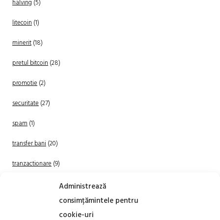
halving
(5)
litecoin
(1)
minerit
(18)
pretul bitcoin
(28)
promotie
(2)
securitate
(27)
spam
(1)
transfer bani
(20)
tranzactionare
(9)
Uncategorized
(20)
Administrează
consimțămintele pentru
cookie-uri