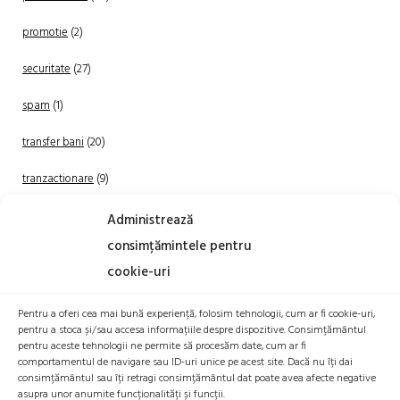
promotie
(2)
securitate
(27)
spam
(1)
transfer bani
(20)
tranzactionare
(9)
Uncategorized
(20)
Administrează
consimțămintele pentru
cookie-uri
Pentru a oferi cea mai bună experiență, folosim tehnologii, cum ar fi cookie-uri,
pentru a stoca și/sau accesa informațiile despre dispozitive. Consimțământul
pentru aceste tehnologii ne permite să procesăm date, cum ar fi
comportamentul de navigare sau ID-uri unice pe acest site. Dacă nu îți dai
TRANZACTIONEAZA
consimțământul sau îți retragi consimțământul dat poate avea afecte negative
asupra unor anumite funcționalități și funcții.