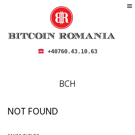
BITCOIN ROMANIA
CUMPARA SI VINDE BITCOIN IN
+40760.43.10.63
ROMANIA
BCH
NOT FOUND