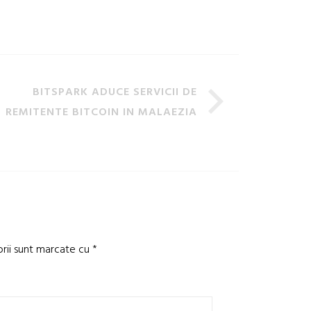
BITSPARK ADUCE SERVICII DE
REMITENTE BITCOIN IN MALAEZIA
orii sunt marcate cu
*