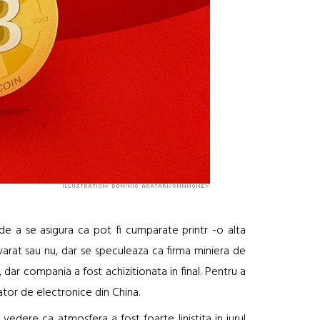
e a se asigura ca pot fi cumparate printr -o alta
evarat sau nu, dar se speculeaza ca firma miniera de
, dar compania a fost achizitionata in final. Pentru a
tor de electronice din China.
vedere ca atmosfera a fost foarte linistita in jurul