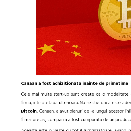
Canaan a fost achizitionata inainte de primetime
Cele mai multe start-up sunt create ca o modalitate d
firma, intr-o etapa ulterioara. Nu se stie daca este ad
Bitcoin,
Canaan, a avut planuri de -a lungul acestor linii
fi mai precisi, compania a fost cumparata de un produca
Aceasta este o veste cu totul surprinzatoare, avand in 