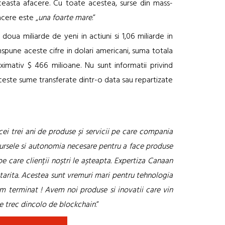
 aceasta afacere. Cu toate acestea, surse din mass-
cere este „
una foarte mare
.”
oua miliarde de yeni in actiuni si 1,06 miliarde in
anspune aceste cifre in dolari americani, suma totala
ximativ $ 466 milioane. Nu sunt informatii privind
ceste sume transferate dintr-o data sau repartizate
ei trei ani de produse și servicii pe care compania
resursele si autonomia necesare pentru a face produse
 care clienții noștri le așteapta. Expertiza Canaan
ntarita. Acestea sunt vremuri mari pentru tehnologia
am terminat ! Avem noi produse si inovatii care vin
re trec dincolo de blockchain
.”