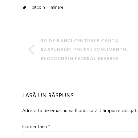
bitcoin
minare
90 DE BANCI CENTRALE CAUTA
RASPUNSURI PENTRU EVENIMENTUL
BLOCKCHAIN FEDERAL RESERVE
LASĂ UN RĂSPUNS
Adresa ta de email nu va fi publicată.
Câmpurile obligat
Comentariu
*