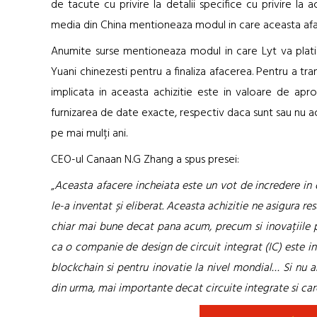
de tacute cu privire la detalii specifice cu privire la
media din China mentioneaza modul in care aceasta afa
Anumite surse mentioneaza modul in care Lyt va plati d
Yuani chinezesti pentru a finaliza afacerea. Pentru a tr
implicata in aceasta achizitie este in valoare de apro
furnizarea de date exacte, respectiv daca sunt sau nu a
pe mai mulți ani.
CEO-ul Canaan N.G Zhang a spus presei:
„
Aceasta afacere incheiata este un vot de incredere in c
le-a inventat și eliberat. Aceasta achizitie ne asigura 
chiar mai bune decat pana acum, precum si inovațiile pe
ca o companie de design de circuit integrat (IC) este i
blockchain si pentru inovatie la nivel mondial… Si nu 
din urma, mai importante decat circuite integrate si ca