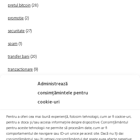
pretul bitcoin
(28)
promotie
(2)
securitate
(27)
spam
(1)
transfer bani
(20)
tranzactionare
(9)
Uncategorized
(20)
Administrează
consimțămintele pentru
cookie-uri
Pentru a oferi cea mai bună experiență, folosim tehnologii, cum ar fi cookie-uri,
pentru a stoca și/sau accesa informațiile despre dispozitive. Consimțământul
pentru aceste tehnologii ne permite să procesăm date, cum ar fi
comportamentul de navigare sau ID-uri unice pe acest site. Dacă nu îți dai
TRANZACTIONEAZA
consimțământul sau îți retragi consimțământul dat poate avea afecte negative