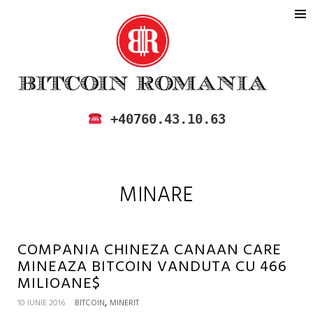
BITCOIN ROMANIA
CUMPARA SI VINDE BITCOIN IN
+40760.43.10.63
ROMANIA
MINARE
COMPANIA CHINEZA CANAAN CARE
MINEAZA BITCOIN VANDUTA CU 466
MILIOANE$
,
10 IUNIE 2016
BITCOIN
MINERIT