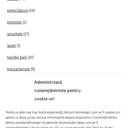
pretul bitcoin
(28)
promotie
(2)
securitate
(27)
spam
(1)
transfer bani
(20)
tranzactionare
(9)
Uncategorized
(20)
Administrează
consimțămintele pentru
cookie-uri
Pentru a oferi cea mai bună experiență, folosim tehnologii, cum ar fi cookie-uri,
pentru a stoca și/sau accesa informațiile despre dispozitive. Consimțământul
pentru aceste tehnologii ne permite să procesăm date, cum ar fi