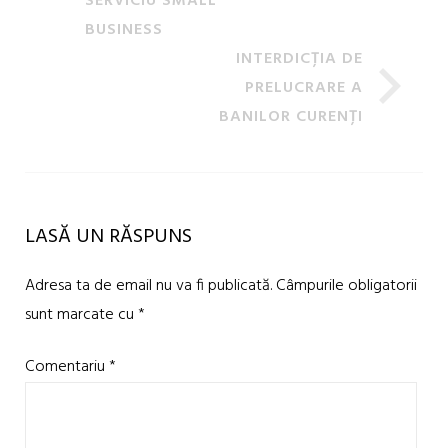
SERVICIU SMALL
BUSINESS
INTERDICȚIA DE
PRELUCRARE A
BANILOR CURENȚI
LASĂ UN RĂSPUNS
Adresa ta de email nu va fi publicată.
Câmpurile obligatorii
sunt marcate cu
*
Comentariu
*