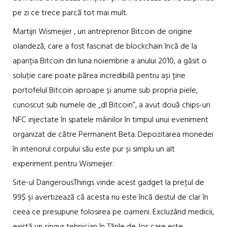
pe zi ce trece parcă tot mai mult.
Martijn Wismeijer , un antreprenor Bitcoin de origine
olandeză, care a fost fascinat de blockchain încă de la
apariția Bitcoin din luna noiembrie a anului 2010, a găsit o
soluție care poate părea incredibilă pentru ași ține
portofelul Bitcoin aproape și anume sub propria piele,
cunoscut sub numele de „dl Bitcoin”, a avut două chips-uri
NFC injectate în spatele mâinilor în timpul unui eveniment
organizat de către Permanent Beta. Depozitarea monedei
în interiorul corpului său este pur și simplu un alt
experiment pentru Wismeijer.
Site-ul DangerousThings vinde acest gadget la prețul de
99$ și avertizează că acesta nu este încă destul de clar în
ceea ce presupune folosirea pe oameni. Excluzând medicii,
există un singur tehnician în Țările de Jos care este