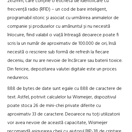
2x12mm, care conține o etichetă de identificare cu
frecvență radio (RFID) – un cod de bare inteligent,
programabil istoric și asociat cu urmărirea animalelor de
companie și produselor cu amănuntul și nu necesită
înlocuire, fiind valabil o viață întreagă deoarece poate fi
scris la un număr de aproximativ de 100.000 de ori, însă
necesită o rescriere sub formă de refresh la fiecare
deceniu, dar nu are nevoie de încărcare sau baterii toxice.
Din fericire, depozitarea valutei digitale este un proces
nedureros.
888 de bytes de date sunt egale cu 888 de caractere de
text. Astfel, potrivit calculelor lui Wismeijer, dispozitivul
poate stoca 26 de mini-chei private diferite cu
aproximativ 33 de caractere. Deoarece nu toți utilizatorii
vor avea nevoie de această capacitate, Wismeijer
recomandă asigurarea cheii cu ajutorul BIP-38 de criptare,