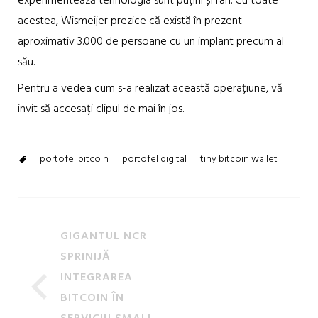
experimentează tehnologia sunt puțini și rari. Cu toate
acestea, Wismeijer prezice că există în prezent
aproximativ 3.000 de persoane cu un implant precum al
său.
Pentru a vedea cum s-a realizat această operațiune, vă
invit să accesați clipul de mai în jos.
portofel bitcoin
portofel digital
tiny bitcoin wallet
GIGANTUL NCR
SPRINIJĂ
INTEGRAREA
BITCOIN ÎN