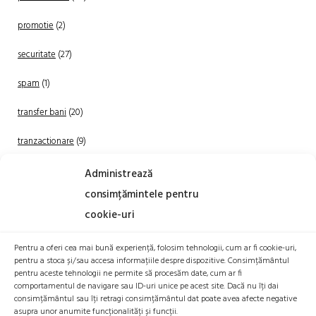
promotie
(2)
securitate
(27)
spam
(1)
transfer bani
(20)
tranzactionare
(9)
Uncategorized
(20)
Administrează
consimțămintele pentru
cookie-uri
Pentru a oferi cea mai bună experiență, folosim tehnologii, cum ar fi cookie-uri,
pentru a stoca și/sau accesa informațiile despre dispozitive. Consimțământul
pentru aceste tehnologii ne permite să procesăm date, cum ar fi
comportamentul de navigare sau ID-uri unice pe acest site. Dacă nu îți dai
TRANZACTIONEAZA
consimțământul sau îți retragi consimțământul dat poate avea afecte negative
asupra unor anumite funcționalități și funcții.