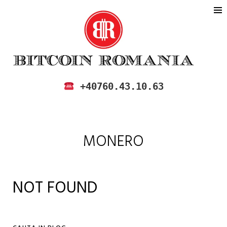
BITCOIN ROMANIA
CUMPARA SI VINDE BITCOIN IN
+40760.43.10.63
ROMANIA
MONERO
NOT FOUND