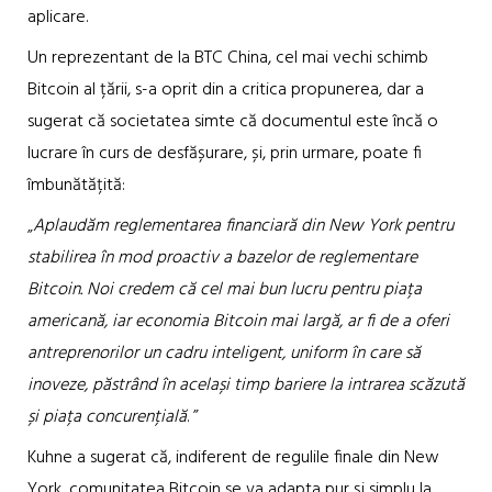
aplicare.
Un reprezentant de la BTC China, cel mai vechi schimb
Bitcoin al țării, s-a oprit din a critica propunerea, dar a
sugerat că societatea simte că documentul este încă o
lucrare în curs de desfășurare, și, prin urmare, poate fi
îmbunătățită:
„
Aplaudăm reglementarea financiară din New York pentru
stabilirea în mod proactiv a bazelor de reglementare
Bitcoin. Noi credem că cel mai bun lucru pentru piața
americană, iar economia Bitcoin mai largă, ar fi de a oferi
antreprenorilor un cadru inteligent, uniform în care să
inoveze, păstrând în același timp bariere la intrarea scăzută
și piața concurențială
. ”
Kuhne a sugerat că, indiferent de regulile finale din New
York, comunitatea Bitcoin se va adapta pur și simplu la