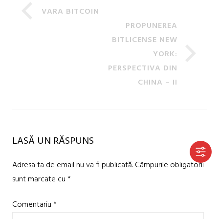
VARA BITCOIN
PROPUNEREA
BITLICENSE NEW
YORK:
PERSPECTIVA DIN
CHINA – II
LASĂ UN RĂSPUNS
Adresa ta de email nu va fi publicată.
Câmpurile obligatorii
sunt marcate cu
*
Comentariu
*