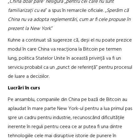
„
China doar pare” nesigură „pentru cei care nu sunt
familiarizați cu ea
” a spus în remarcile oficiale. „
Sperăm că
China nu va adopta reglementări, cum ar fi cele propuse în
prezent la New York
.”
Kuhne a continuat să sugereze că, deși el nu poate prezice
modul în care China va reacționa la Bitcoin pe termen
lung, politica Statelor Unite în această privință va fi un
serviciu probabil ca un „punct de referință” pentru procesul
de luare a deciziilor.
Lucrări în curs
Pe ansamblu, companiile din China pe bază de Bitcoin au
aplaudat în mare parte New York-ul pentru a lua primul pas
spre un cadru pentru industrie, recunoscând dificultățile
inerente în reguli pentru ceea ce ar putea fi una dintre
tehnologiile cele mai disruptive istorie de punere în