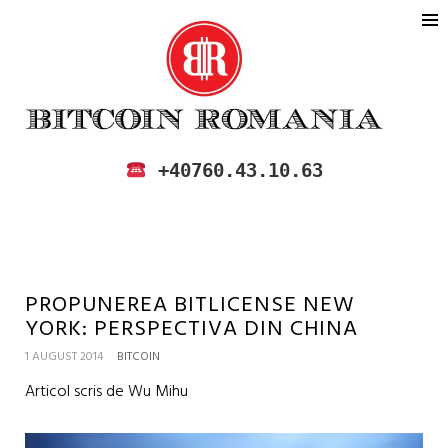
BITCOIN ROMANIA
CUMPARA SI VINDE BITCOIN IN
+40760.43.10.63
ROMANIA
PROPUNEREA BITLICENSE NEW
YORK: PERSPECTIVA DIN CHINA
1 AUGUST 2014
BITCOIN
Articol scris de Wu Mihu