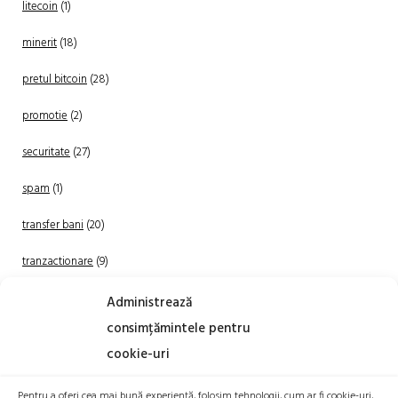
litecoin
(1)
minerit
(18)
pretul bitcoin
(28)
promotie
(2)
securitate
(27)
spam
(1)
transfer bani
(20)
tranzactionare
(9)
Uncategorized
(20)
Administrează
consimțămintele pentru
cookie-uri
Pentru a oferi cea mai bună experiență, folosim tehnologii, cum ar fi cookie-uri,