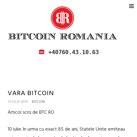
BITCOIN ROMANIA
CUMPARA SI VINDE BITCOIN IN
+40760.43.10.63
ROMANIA
VARA BITCOIN
31 IULIE 2014
BITCOIN
Articol scris de BTC RO
10 iulie. In urma cu exact 85 de ani, Statele Unite emiteau