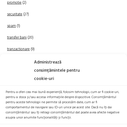
promotie
(2)
securitate
(27)
spam
(1)
transfer bani
(20)
tranzactionare
(9)
Uncategorized
(20)
Administrează
consimțămintele pentru
cookie-uri
Pentru a oferi cea mai bună experiență, folosim tehnologii, cum ar fi cookie-uri,
pentru a stoca și/sau accesa informațiile despre dispozitive. Consimțământul
pentru aceste tehnologii ne permite să procesăm date, cum ar fi
comportamentul de navigare sau ID-uri unice pe acest site. Dacă nu îți dai
TRANZACTIONEAZA
consimțământul sau îți retragi consimțământul dat poate avea afecte negative
asupra unor anumite funcționalități și funcții.