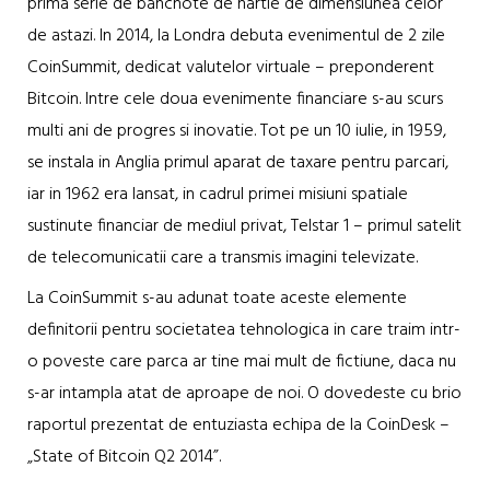
prima serie de bancnote de hartie de dimensiunea celor
de astazi. In 2014, la Londra debuta evenimentul de 2 zile
CoinSummit, dedicat valutelor virtuale – preponderent
Bitcoin. Intre cele doua evenimente financiare s-au scurs
multi ani de progres si inovatie. Tot pe un 10 iulie, in 1959,
se instala in Anglia primul aparat de taxare pentru parcari,
iar in 1962 era lansat, in cadrul primei misiuni spatiale
sustinute financiar de mediul privat, Telstar 1 – primul satelit
de telecomunicatii care a transmis imagini televizate.
La CoinSummit s-au adunat toate aceste elemente
definitorii pentru societatea tehnologica in care traim intr-
o poveste care parca ar tine mai mult de fictiune, daca nu
s-ar intampla atat de aproape de noi. O dovedeste cu brio
raportul prezentat de entuziasta echipa de la CoinDesk –
„State of Bitcoin Q2 2014”.