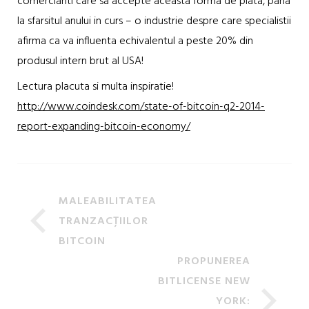
comercianti care sa accepte aceasta forma de plata, pana
la sfarsitul anului in curs – o industrie despre care specialistii
afirma ca va influenta echivalentul a peste 20% din
produsul intern brut al USA!
Lectura placuta si multa inspiratie!
http://www.coindesk.com/state-of-bitcoin-q2-2014-
report-expanding-bitcoin-economy/
MALEABILITATEA
TRANZACȚIILOR
BITCOIN
PROPUNEREA
BITLICENSE NEW
YORK: