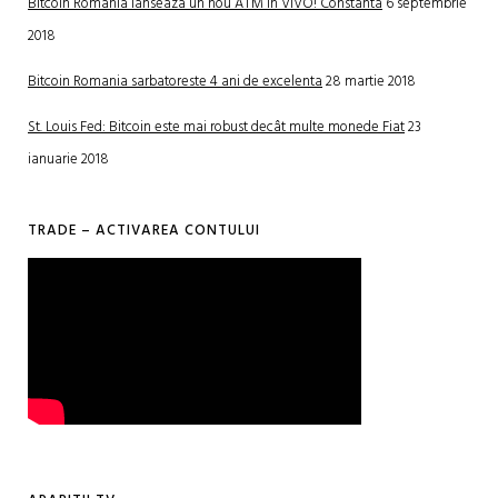
Bitcoin Romania lanseaza un nou ATM in VIVO! Constanta
6 septembrie
2018
Bitcoin Romania sarbatoreste 4 ani de excelenta
28 martie 2018
St. Louis Fed: Bitcoin este mai robust decât multe monede Fiat
23
ianuarie 2018
TRADE – ACTIVAREA CONTULUI